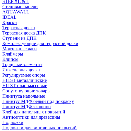
STEP XL & L
Стеновые панели
AQUAWALL
IDEAL
Краски
Террасная доска
Террасная доска ДПК
Ступени из ДПК
Комплектующие для террасной доски
Монтажные лаги
Кляймеры
Клипсы
Торцевые элементы
Инженерная доска
Регулируемые опоры
HILST металлические
HILST пластмассовые
Сопутствующие товары
Плинтуса напольные
Плинтус МДФ белый под покраску
Плинтус МДФ экошпон
Клей для напольных покрытий
Антисептики для древесины
Подложки
Подложки для виниловых покрытий