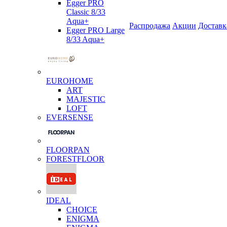
Egger PRO
Classic 8/33
Aqua+
Распродажа
Акции
Доставк
Egger PRO Large
8/33 Aqua+
EUROHOME
ART
MAJESTIC
LOFT
EVERSENSE
FLOORPAN
FORESTFLOOR
IDEAL
CHOICE
ENIGMA