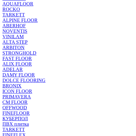
AQUAFLOOR
ROCKO
TARKETT
ALPINE FLOOR
ABERHOF
NOVENTIS
VINILAM
ALTA STEP
ARBITON
STRONGHOLD
FAST FLOOR
ALIX FLOOR
ADELAR
DAMY FLOOR
DOLCE FLOORING
BRONIX
ICON FLOOR
PRIMAVERA
CM FLOOR
OFFWOOD
FINEFLOOR
КУБЕРПОЛ
ПВХ плитка
TARKETT
FINEFLEX