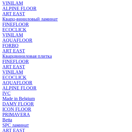
VINILAM
ALPINE FLOOR
ART EAST
Кварц-виниловый ламинат
FINEFLOOR
ECOCLICK
VINILAM
AQUAFLOOR
FORBO
ART EAST
Кварцвиниловая плитка
FINEFLOOR
ART EAST
VINILAM
ECOCLICK
AQUAFLOOR
ALPINE FLOOR
IVC
Made in Belgium
DAMY FLOOR
ICON FLOOR
PRIMAVERA
Betta
SPC ламинат
ART EAST