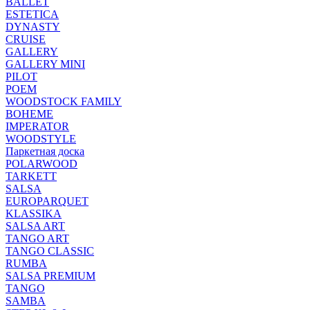
BALLET
ESTETICA
DYNASTY
CRUISE
GALLERY
GALLERY MINI
PILOT
POEM
WOODSTOCK FAMILY
BOHEME
IMPERATOR
WOODSTYLE
Паркетная доска
POLARWOOD
TARKETT
SALSA
EUROPARQUET
KLASSIKA
SALSA ART
TANGO ART
TANGO CLASSIC
RUMBA
SALSA PREMIUM
TANGO
SAMBA