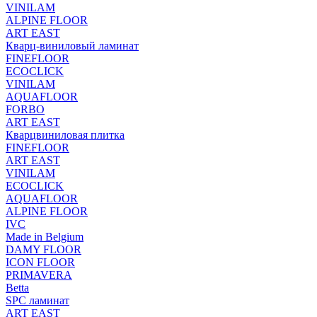
VINILAM
ALPINE FLOOR
ART EAST
Кварц-виниловый ламинат
FINEFLOOR
ECOCLICK
VINILAM
AQUAFLOOR
FORBO
ART EAST
Кварцвиниловая плитка
FINEFLOOR
ART EAST
VINILAM
ECOCLICK
AQUAFLOOR
ALPINE FLOOR
IVC
Made in Belgium
DAMY FLOOR
ICON FLOOR
PRIMAVERA
Betta
SPC ламинат
ART EAST