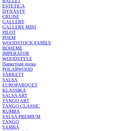
BALLET
ESTETICA
DYNASTY
CRUISE
GALLERY
GALLERY MINI
PILOT
POEM
WOODSTOCK FAMILY
BOHEME
IMPERATOR
WOODSTYLE
Паркетная доска
POLARWOOD
TARKETT
SALSA
EUROPARQUET
KLASSIKA
SALSA ART
TANGO ART
TANGO CLASSIC
RUMBA
SALSA PREMIUM
TANGO
SAMBA