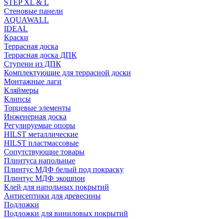
STEP XL & L
Стеновые панели
AQUAWALL
IDEAL
Краски
Террасная доска
Террасная доска ДПК
Ступени из ДПК
Комплектующие для террасной доски
Монтажные лаги
Кляймеры
Клипсы
Торцевые элементы
Инженерная доска
Регулируемые опоры
HILST металлические
HILST пластмассовые
Сопутствующие товары
Плинтуса напольные
Плинтус МДФ белый под покраску
Плинтус МДФ экошпон
Клей для напольных покрытий
Антисептики для древесины
Подложки
Подложки для виниловых покрытий