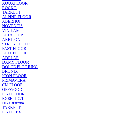
AQUAFLOOR
ROCKO
TARKETT
ALPINE FLOOR
ABERHOF
NOVENTIS
VINILAM
ALTA STEP
ARBITON
STRONGHOLD
FAST FLOOR
ALIX FLOOR
ADELAR
DAMY FLOOR
DOLCE FLOORING
BRONIX
ICON FLOOR
PRIMAVERA
CM FLOOR
OFFWOOD
FINEFLOOR
КУБЕРПОЛ
ПВХ плитка
TARKETT
FINEFLEX