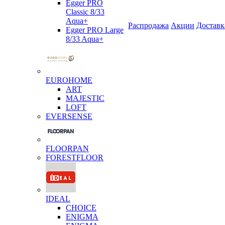
Egger PRO
Classic 8/33
Aqua+
Распродажа
Акции
Доставк
Egger PRO Large
8/33 Aqua+
EUROHOME
ART
MAJESTIC
LOFT
EVERSENSE
FLOORPAN
FORESTFLOOR
IDEAL
CHOICE
ENIGMA