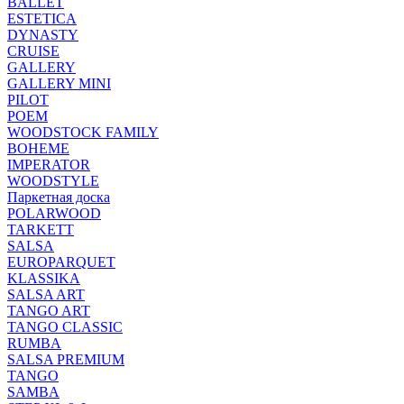
BALLET
ESTETICA
DYNASTY
CRUISE
GALLERY
GALLERY MINI
PILOT
POEM
WOODSTOCK FAMILY
BOHEME
IMPERATOR
WOODSTYLE
Паркетная доска
POLARWOOD
TARKETT
SALSA
EUROPARQUET
KLASSIKA
SALSA ART
TANGO ART
TANGO CLASSIC
RUMBA
SALSA PREMIUM
TANGO
SAMBA