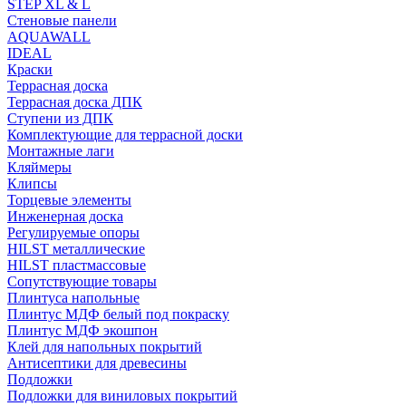
STEP XL & L
Стеновые панели
AQUAWALL
IDEAL
Краски
Террасная доска
Террасная доска ДПК
Ступени из ДПК
Комплектующие для террасной доски
Монтажные лаги
Кляймеры
Клипсы
Торцевые элементы
Инженерная доска
Регулируемые опоры
HILST металлические
HILST пластмассовые
Сопутствующие товары
Плинтуса напольные
Плинтус МДФ белый под покраску
Плинтус МДФ экошпон
Клей для напольных покрытий
Антисептики для древесины
Подложки
Подложки для виниловых покрытий