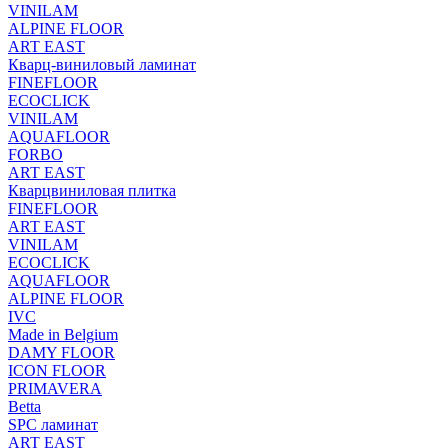
VINILAM
ALPINE FLOOR
ART EAST
Кварц-виниловый ламинат
FINEFLOOR
ECOCLICK
VINILAM
AQUAFLOOR
FORBO
ART EAST
Кварцвиниловая плитка
FINEFLOOR
ART EAST
VINILAM
ECOCLICK
AQUAFLOOR
ALPINE FLOOR
IVC
Made in Belgium
DAMY FLOOR
ICON FLOOR
PRIMAVERA
Betta
SPC ламинат
ART EAST