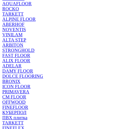
AQUAFLOOR
ROCKO
TARKETT
ALPINE FLOOR
ABERHOF
NOVENTIS
VINILAM
ALTA STEP
ARBITON
STRONGHOLD
FAST FLOOR
ALIX FLOOR
ADELAR
DAMY FLOOR
DOLCE FLOORING
BRONIX
ICON FLOOR
PRIMAVERA
CM FLOOR
OFFWOOD
FINEFLOOR
КУБЕРПОЛ
ПВХ плитка
TARKETT
FINEFLEX