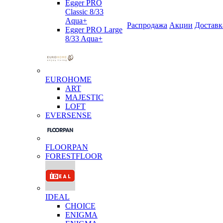
Egger PRO
Classic 8/33
Aqua+
Распродажа
Акции
Доставк
Egger PRO Large
8/33 Aqua+
EUROHOME
ART
MAJESTIC
LOFT
EVERSENSE
FLOORPAN
FORESTFLOOR
IDEAL
CHOICE
ENIGMA