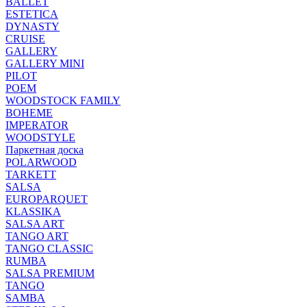
BALLET
ESTETICA
DYNASTY
CRUISE
GALLERY
GALLERY MINI
PILOT
POEM
WOODSTOCK FAMILY
BOHEME
IMPERATOR
WOODSTYLE
Паркетная доска
POLARWOOD
TARKETT
SALSA
EUROPARQUET
KLASSIKA
SALSA ART
TANGO ART
TANGO CLASSIC
RUMBA
SALSA PREMIUM
TANGO
SAMBA