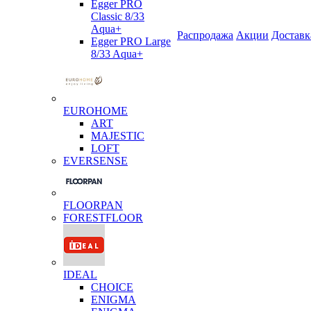
Egger PRO
Classic 8/33
Aqua+
Распродажа
Акции
Доставк
Egger PRO Large
8/33 Aqua+
EUROHOME
ART
MAJESTIC
LOFT
EVERSENSE
FLOORPAN
FORESTFLOOR
IDEAL
CHOICE
ENIGMA