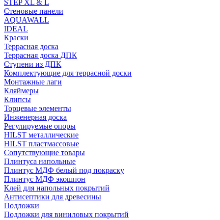
STEP XL & L
Стеновые панели
AQUAWALL
IDEAL
Краски
Террасная доска
Террасная доска ДПК
Ступени из ДПК
Комплектующие для террасной доски
Монтажные лаги
Кляймеры
Клипсы
Торцевые элементы
Инженерная доска
Регулируемые опоры
HILST металлические
HILST пластмассовые
Сопутствующие товары
Плинтуса напольные
Плинтус МДФ белый под покраску
Плинтус МДФ экошпон
Клей для напольных покрытий
Антисептики для древесины
Подложки
Подложки для виниловых покрытий