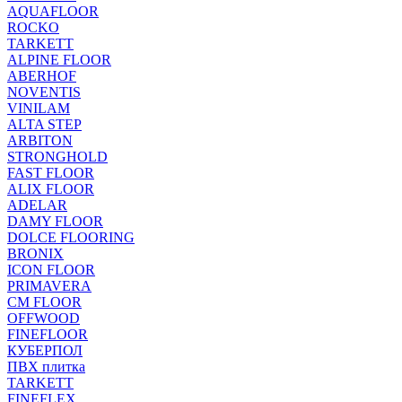
AQUAFLOOR
ROCKO
TARKETT
ALPINE FLOOR
ABERHOF
NOVENTIS
VINILAM
ALTA STEP
ARBITON
STRONGHOLD
FAST FLOOR
ALIX FLOOR
ADELAR
DAMY FLOOR
DOLCE FLOORING
BRONIX
ICON FLOOR
PRIMAVERA
CM FLOOR
OFFWOOD
FINEFLOOR
КУБЕРПОЛ
ПВХ плитка
TARKETT
FINEFLEX