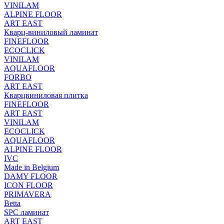
VINILAM
ALPINE FLOOR
ART EAST
Кварц-виниловый ламинат
FINEFLOOR
ECOCLICK
VINILAM
AQUAFLOOR
FORBO
ART EAST
Кварцвиниловая плитка
FINEFLOOR
ART EAST
VINILAM
ECOCLICK
AQUAFLOOR
ALPINE FLOOR
IVC
Made in Belgium
DAMY FLOOR
ICON FLOOR
PRIMAVERA
Betta
SPC ламинат
ART EAST