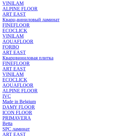
VINILAM
ALPINE FLOOR
ART EAST
Кварц-виниловый ламинат
FINEFLOOR
ECOCLICK
VINILAM
AQUAFLOOR
FORBO
ART EAST
Кварцвиниловая плитка
FINEFLOOR
ART EAST
VINILAM
ECOCLICK
AQUAFLOOR
ALPINE FLOOR
IVC
Made in Belgium
DAMY FLOOR
ICON FLOOR
PRIMAVERA
Betta
SPC ламинат
ART EAST