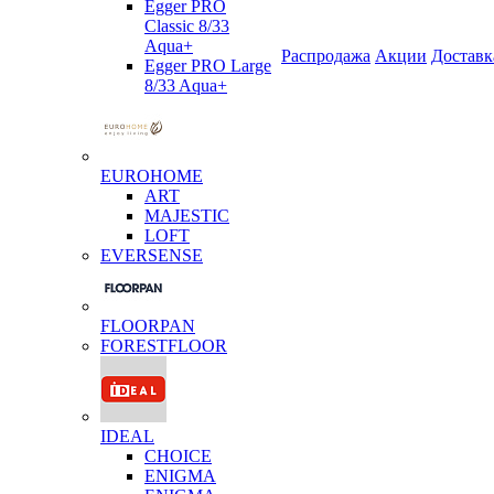
Egger PRO
Classic 8/33
Aqua+
Распродажа
Акции
Доставк
Egger PRO Large
8/33 Aqua+
EUROHOME
ART
MAJESTIC
LOFT
EVERSENSE
FLOORPAN
FORESTFLOOR
IDEAL
CHOICE
ENIGMA