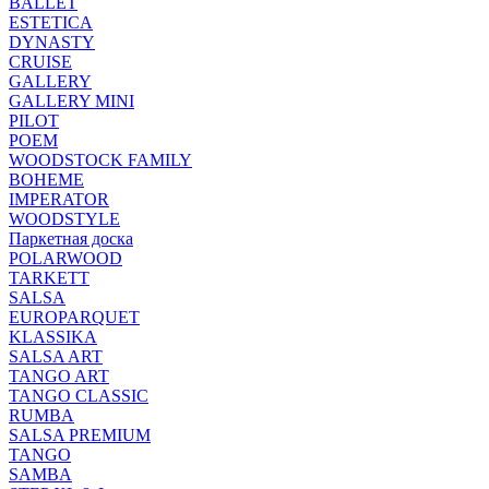
BALLET
ESTETICA
DYNASTY
CRUISE
GALLERY
GALLERY MINI
PILOT
POEM
WOODSTOCK FAMILY
BOHEME
IMPERATOR
WOODSTYLE
Паркетная доска
POLARWOOD
TARKETT
SALSA
EUROPARQUET
KLASSIKA
SALSA ART
TANGO ART
TANGO CLASSIC
RUMBA
SALSA PREMIUM
TANGO
SAMBA