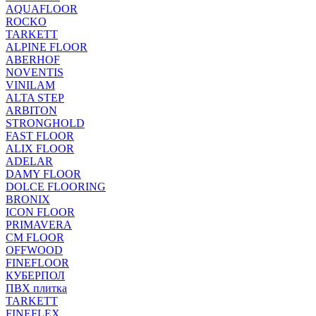
AQUAFLOOR
ROCKO
TARKETT
ALPINE FLOOR
ABERHOF
NOVENTIS
VINILAM
ALTA STEP
ARBITON
STRONGHOLD
FAST FLOOR
ALIX FLOOR
ADELAR
DAMY FLOOR
DOLCE FLOORING
BRONIX
ICON FLOOR
PRIMAVERA
CM FLOOR
OFFWOOD
FINEFLOOR
КУБЕРПОЛ
ПВХ плитка
TARKETT
FINEFLEX