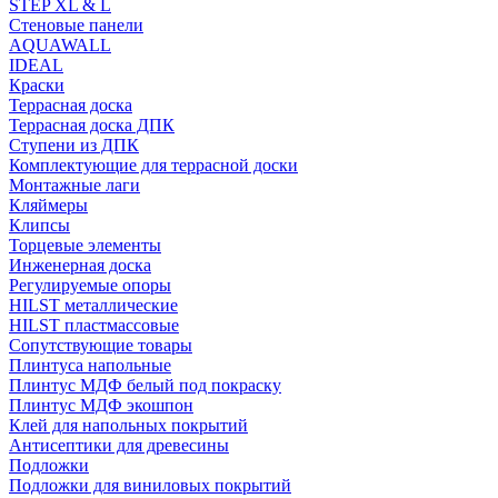
STEP XL & L
Стеновые панели
AQUAWALL
IDEAL
Краски
Террасная доска
Террасная доска ДПК
Ступени из ДПК
Комплектующие для террасной доски
Монтажные лаги
Кляймеры
Клипсы
Торцевые элементы
Инженерная доска
Регулируемые опоры
HILST металлические
HILST пластмассовые
Сопутствующие товары
Плинтуса напольные
Плинтус МДФ белый под покраску
Плинтус МДФ экошпон
Клей для напольных покрытий
Антисептики для древесины
Подложки
Подложки для виниловых покрытий