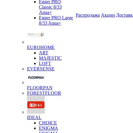
Egger PRO
Classic 8/33
Aqua+
Распродажа
Акции
Доставк
Egger PRO Large
8/33 Aqua+
EUROHOME
ART
MAJESTIC
LOFT
EVERSENSE
FLOORPAN
FORESTFLOOR
IDEAL
CHOICE
ENIGMA