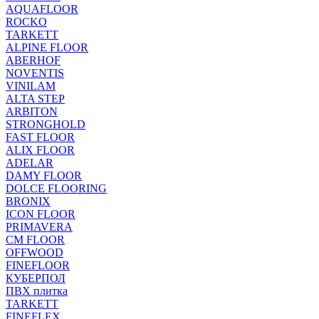
AQUAFLOOR
ROCKO
TARKETT
ALPINE FLOOR
ABERHOF
NOVENTIS
VINILAM
ALTA STEP
ARBITON
STRONGHOLD
FAST FLOOR
ALIX FLOOR
ADELAR
DAMY FLOOR
DOLCE FLOORING
BRONIX
ICON FLOOR
PRIMAVERA
CM FLOOR
OFFWOOD
FINEFLOOR
КУБЕРПОЛ
ПВХ плитка
TARKETT
FINEFLEX