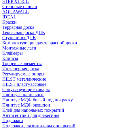
STEP XL & L
Стеновые панели
AQUAWALL
IDEAL
Краски
Террасная доска
Террасная доска ДПК
Ступени из ДПК
Комплектующие для террасной доски
Монтажные лаги
Кляймеры
Клипсы
Торцевые элементы
Инженерная доска
Регулируемые опоры
HILST металлические
HILST пластмассовые
Сопутствующие товары
Плинтуса напольные
Плинтус МДФ белый под покраску
Плинтус МДФ экошпон
Клей для напольных покрытий
Антисептики для древесины
Подложки
Подложки для виниловых покрытий