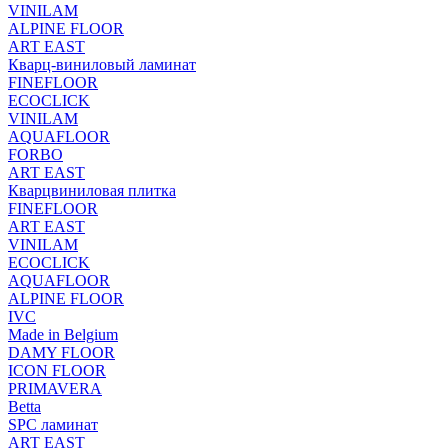
VINILAM
ALPINE FLOOR
ART EAST
Кварц-виниловый ламинат
FINEFLOOR
ECOCLICK
VINILAM
AQUAFLOOR
FORBO
ART EAST
Кварцвиниловая плитка
FINEFLOOR
ART EAST
VINILAM
ECOCLICK
AQUAFLOOR
ALPINE FLOOR
IVC
Made in Belgium
DAMY FLOOR
ICON FLOOR
PRIMAVERA
Betta
SPC ламинат
ART EAST