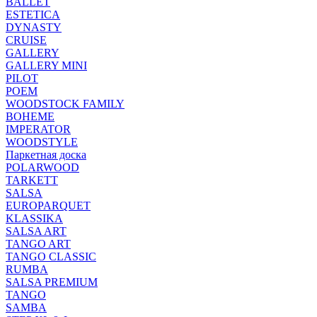
BALLET
ESTETICA
DYNASTY
CRUISE
GALLERY
GALLERY MINI
PILOT
POEM
WOODSTOCK FAMILY
BOHEME
IMPERATOR
WOODSTYLE
Паркетная доска
POLARWOOD
TARKETT
SALSA
EUROPARQUET
KLASSIKA
SALSA ART
TANGO ART
TANGO CLASSIC
RUMBA
SALSA PREMIUM
TANGO
SAMBA