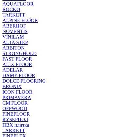
AQUAFLOOR
ROCKO
TARKETT
ALPINE FLOOR
ABERHOF
NOVENTIS
VINILAM
ALTA STEP
ARBITON
STRONGHOLD
FAST FLOOR
ALIX FLOOR
ADELAR
DAMY FLOOR
DOLCE FLOORING
BRONIX
ICON FLOOR
PRIMAVERA
CM FLOOR
OFFWOOD
FINEFLOOR
КУБЕРПОЛ
ПВХ плитка
TARKETT
FINEFLEX