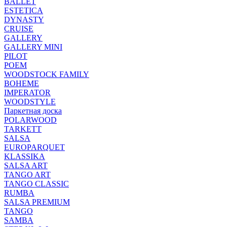
BALLET
ESTETICA
DYNASTY
CRUISE
GALLERY
GALLERY MINI
PILOT
POEM
WOODSTOCK FAMILY
BOHEME
IMPERATOR
WOODSTYLE
Паркетная доска
POLARWOOD
TARKETT
SALSA
EUROPARQUET
KLASSIKA
SALSA ART
TANGO ART
TANGO CLASSIC
RUMBA
SALSA PREMIUM
TANGO
SAMBA