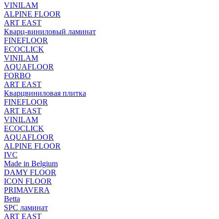
VINILAM
ALPINE FLOOR
ART EAST
Кварц-виниловый ламинат
FINEFLOOR
ECOCLICK
VINILAM
AQUAFLOOR
FORBO
ART EAST
Кварцвиниловая плитка
FINEFLOOR
ART EAST
VINILAM
ECOCLICK
AQUAFLOOR
ALPINE FLOOR
IVC
Made in Belgium
DAMY FLOOR
ICON FLOOR
PRIMAVERA
Betta
SPC ламинат
ART EAST