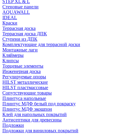
STEP XL & L
Стеновые панели
AQUAWALL
IDEAL
Краски
Террасная доска
Террасная доска ДПК
Ступени из ДПК
Комплектующие для террасной доски
Монтажные лаги
Кляймеры
Клипсы
Торцевые элементы
Инженерная доска
Регулируемые опоры
HILST металлические
HILST пластмассовые
Сопутствующие товары
Плинтуса напольные
Плинтус МДФ белый под покраску
Плинтус МДФ экошпон
Клей для напольных покрытий
Антисептики для древесины
Подложки
Подложки для виниловых покрытий