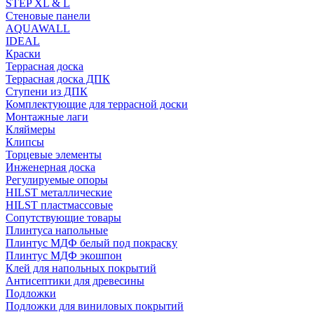
STEP XL & L
Стеновые панели
AQUAWALL
IDEAL
Краски
Террасная доска
Террасная доска ДПК
Ступени из ДПК
Комплектующие для террасной доски
Монтажные лаги
Кляймеры
Клипсы
Торцевые элементы
Инженерная доска
Регулируемые опоры
HILST металлические
HILST пластмассовые
Сопутствующие товары
Плинтуса напольные
Плинтус МДФ белый под покраску
Плинтус МДФ экошпон
Клей для напольных покрытий
Антисептики для древесины
Подложки
Подложки для виниловых покрытий