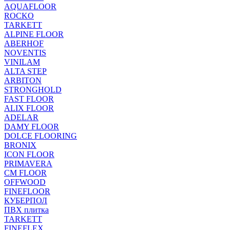
AQUAFLOOR
ROCKO
TARKETT
ALPINE FLOOR
ABERHOF
NOVENTIS
VINILAM
ALTA STEP
ARBITON
STRONGHOLD
FAST FLOOR
ALIX FLOOR
ADELAR
DAMY FLOOR
DOLCE FLOORING
BRONIX
ICON FLOOR
PRIMAVERA
CM FLOOR
OFFWOOD
FINEFLOOR
КУБЕРПОЛ
ПВХ плитка
TARKETT
FINEFLEX