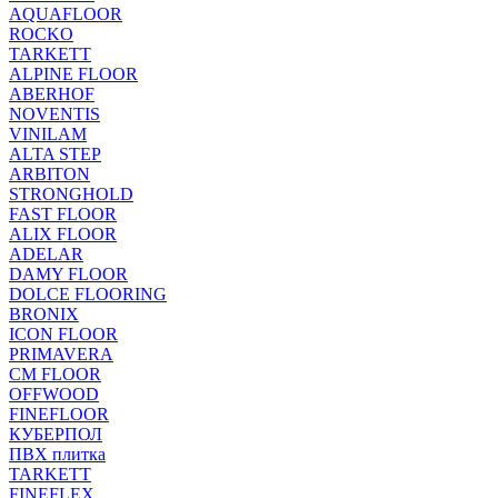
AQUAFLOOR
ROCKO
TARKETT
ALPINE FLOOR
ABERHOF
NOVENTIS
VINILAM
ALTA STEP
ARBITON
STRONGHOLD
FAST FLOOR
ALIX FLOOR
ADELAR
DAMY FLOOR
DOLCE FLOORING
BRONIX
ICON FLOOR
PRIMAVERA
CM FLOOR
OFFWOOD
FINEFLOOR
КУБЕРПОЛ
ПВХ плитка
TARKETT
FINEFLEX