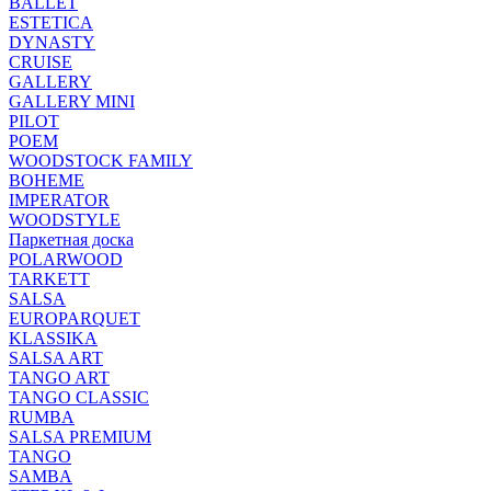
BALLET
ESTETICA
DYNASTY
CRUISE
GALLERY
GALLERY MINI
PILOT
POEM
WOODSTOCK FAMILY
BOHEME
IMPERATOR
WOODSTYLE
Паркетная доска
POLARWOOD
TARKETT
SALSA
EUROPARQUET
KLASSIKA
SALSA ART
TANGO ART
TANGO CLASSIC
RUMBA
SALSA PREMIUM
TANGO
SAMBA