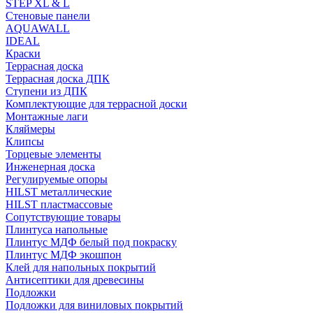
STEP XL & L
Стеновые панели
AQUAWALL
IDEAL
Краски
Террасная доска
Террасная доска ДПК
Ступени из ДПК
Комплектующие для террасной доски
Монтажные лаги
Кляймеры
Клипсы
Торцевые элементы
Инженерная доска
Регулируемые опоры
HILST металлические
HILST пластмассовые
Сопутствующие товары
Плинтуса напольные
Плинтус МДФ белый под покраску
Плинтус МДФ экошпон
Клей для напольных покрытий
Антисептики для древесины
Подложки
Подложки для виниловых покрытий