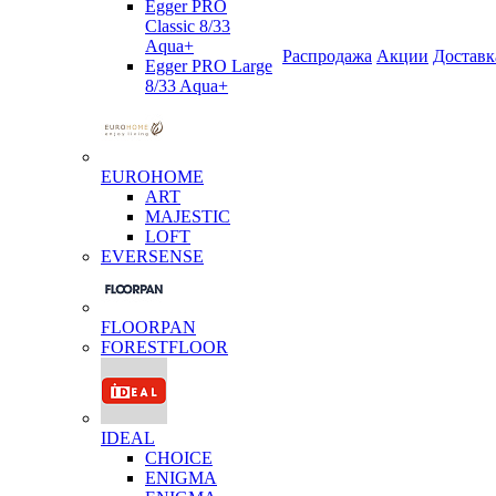
Egger PRO
Classic 8/33
Aqua+
Распродажа
Акции
Доставк
Egger PRO Large
8/33 Aqua+
EUROHOME
ART
MAJESTIC
LOFT
EVERSENSE
FLOORPAN
FORESTFLOOR
IDEAL
CHOICE
ENIGMA