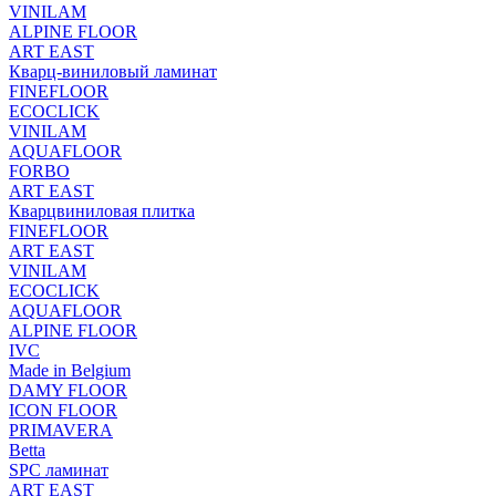
VINILAM
ALPINE FLOOR
ART EAST
Кварц-виниловый ламинат
FINEFLOOR
ECOCLICK
VINILAM
AQUAFLOOR
FORBO
ART EAST
Кварцвиниловая плитка
FINEFLOOR
ART EAST
VINILAM
ECOCLICK
AQUAFLOOR
ALPINE FLOOR
IVC
Made in Belgium
DAMY FLOOR
ICON FLOOR
PRIMAVERA
Betta
SPC ламинат
ART EAST