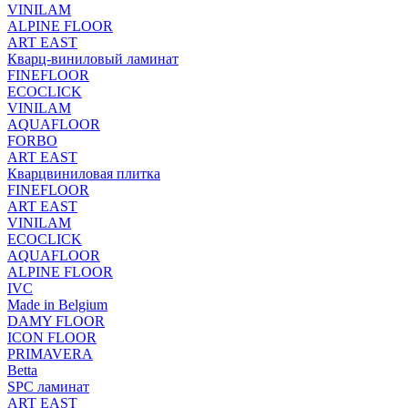
VINILAM
ALPINE FLOOR
ART EAST
Кварц-виниловый ламинат
FINEFLOOR
ECOCLICK
VINILAM
AQUAFLOOR
FORBO
ART EAST
Кварцвиниловая плитка
FINEFLOOR
ART EAST
VINILAM
ECOCLICK
AQUAFLOOR
ALPINE FLOOR
IVC
Made in Belgium
DAMY FLOOR
ICON FLOOR
PRIMAVERA
Betta
SPC ламинат
ART EAST