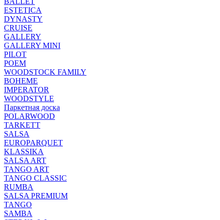
BALLET
ESTETICA
DYNASTY
CRUISE
GALLERY
GALLERY MINI
PILOT
POEM
WOODSTOCK FAMILY
BOHEME
IMPERATOR
WOODSTYLE
Паркетная доска
POLARWOOD
TARKETT
SALSA
EUROPARQUET
KLASSIKA
SALSA ART
TANGO ART
TANGO CLASSIC
RUMBA
SALSA PREMIUM
TANGO
SAMBA