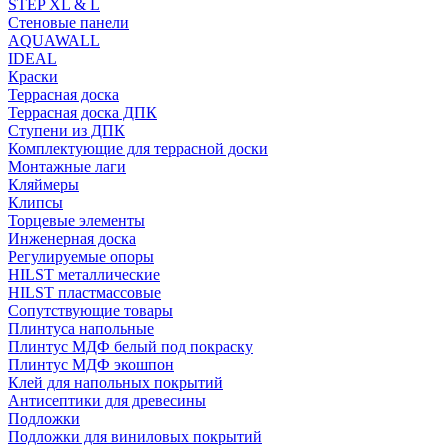
STEP XL & L
Стеновые панели
AQUAWALL
IDEAL
Краски
Террасная доска
Террасная доска ДПК
Ступени из ДПК
Комплектующие для террасной доски
Монтажные лаги
Кляймеры
Клипсы
Торцевые элементы
Инженерная доска
Регулируемые опоры
HILST металлические
HILST пластмассовые
Сопутствующие товары
Плинтуса напольные
Плинтус МДФ белый под покраску
Плинтус МДФ экошпон
Клей для напольных покрытий
Антисептики для древесины
Подложки
Подложки для виниловых покрытий