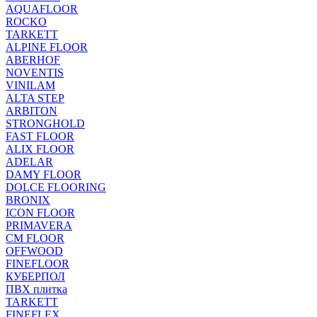
AQUAFLOOR
ROCKO
TARKETT
ALPINE FLOOR
ABERHOF
NOVENTIS
VINILAM
ALTA STEP
ARBITON
STRONGHOLD
FAST FLOOR
ALIX FLOOR
ADELAR
DAMY FLOOR
DOLCE FLOORING
BRONIX
ICON FLOOR
PRIMAVERA
CM FLOOR
OFFWOOD
FINEFLOOR
КУБЕРПОЛ
ПВХ плитка
TARKETT
FINEFLEX