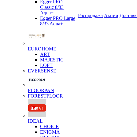
Egger PRO
Classic 8/33
Aqua+
Распродажа
Акции
Доставк
Egger PRO Large
8/33 Aqua+
EUROHOME
ART
MAJESTIC
LOFT
EVERSENSE
FLOORPAN
FORESTFLOOR
IDEAL
CHOICE
ENIGMA