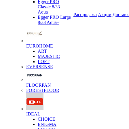
Egger PRO
Classic 8/33
Aqua+
Распродажа
Акции
Доставк
Egger PRO Large
8/33 Aqua+
EUROHOME
ART
MAJESTIC
LOFT
EVERSENSE
FLOORPAN
FORESTFLOOR
IDEAL
CHOICE
ENIGMA