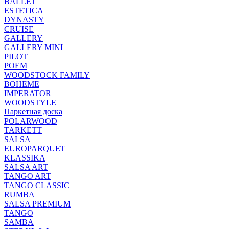
BALLET
ESTETICA
DYNASTY
CRUISE
GALLERY
GALLERY MINI
PILOT
POEM
WOODSTOCK FAMILY
BOHEME
IMPERATOR
WOODSTYLE
Паркетная доска
POLARWOOD
TARKETT
SALSA
EUROPARQUET
KLASSIKA
SALSA ART
TANGO ART
TANGO CLASSIC
RUMBA
SALSA PREMIUM
TANGO
SAMBA