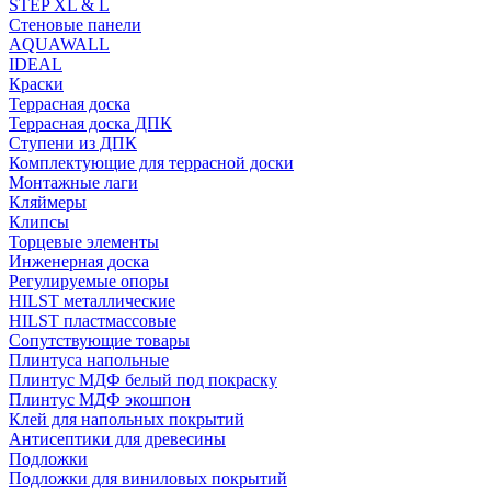
STEP XL & L
Стеновые панели
AQUAWALL
IDEAL
Краски
Террасная доска
Террасная доска ДПК
Ступени из ДПК
Комплектующие для террасной доски
Монтажные лаги
Кляймеры
Клипсы
Торцевые элементы
Инженерная доска
Регулируемые опоры
HILST металлические
HILST пластмассовые
Сопутствующие товары
Плинтуса напольные
Плинтус МДФ белый под покраску
Плинтус МДФ экошпон
Клей для напольных покрытий
Антисептики для древесины
Подложки
Подложки для виниловых покрытий