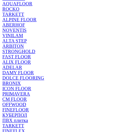
AQUAFLOOR
ROCKO
TARKETT
ALPINE FLOOR
ABERHOF
NOVENTIS
VINILAM
ALTA STEP
ARBITON
STRONGHOLD
FAST FLOOR
ALIX FLOOR
ADELAR
DAMY FLOOR
DOLCE FLOORING
BRONIX
ICON FLOOR
PRIMAVERA
CM FLOOR
OFFWOOD
FINEFLOOR
КУБЕРПОЛ
ПВХ плитка
TARKETT
FINEFLEX