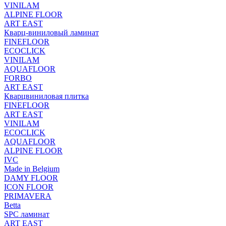
VINILAM
ALPINE FLOOR
ART EAST
Кварц-виниловый ламинат
FINEFLOOR
ECOCLICK
VINILAM
AQUAFLOOR
FORBO
ART EAST
Кварцвиниловая плитка
FINEFLOOR
ART EAST
VINILAM
ECOCLICK
AQUAFLOOR
ALPINE FLOOR
IVC
Made in Belgium
DAMY FLOOR
ICON FLOOR
PRIMAVERA
Betta
SPC ламинат
ART EAST