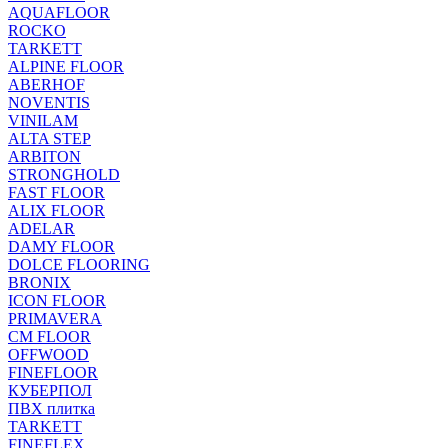
AQUAFLOOR
ROCKO
TARKETT
ALPINE FLOOR
ABERHOF
NOVENTIS
VINILAM
ALTA STEP
ARBITON
STRONGHOLD
FAST FLOOR
ALIX FLOOR
ADELAR
DAMY FLOOR
DOLCE FLOORING
BRONIX
ICON FLOOR
PRIMAVERA
CM FLOOR
OFFWOOD
FINEFLOOR
КУБЕРПОЛ
ПВХ плитка
TARKETT
FINEFLEX