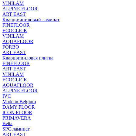
VINILAM
ALPINE FLOOR
ART EAST
Кварц-виниловый ламинат
FINEFLOOR
ECOCLICK
VINILAM
AQUAFLOOR
FORBO
ART EAST
Кварцвиниловая плитка
FINEFLOOR
ART EAST
VINILAM
ECOCLICK
AQUAFLOOR
ALPINE FLOOR
IVC
Made in Belgium
DAMY FLOOR
ICON FLOOR
PRIMAVERA
Betta
SPC ламинат
ART EAST