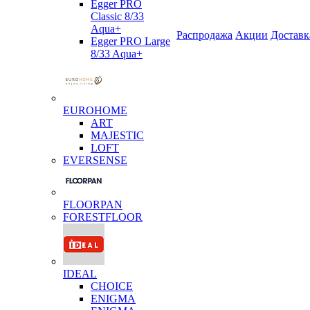
Egger PRO
Classic 8/33
Aqua+
Распродажа
Акции
Доставк
Egger PRO Large
8/33 Aqua+
EUROHOME
ART
MAJESTIC
LOFT
EVERSENSE
FLOORPAN
FORESTFLOOR
IDEAL
CHOICE
ENIGMA