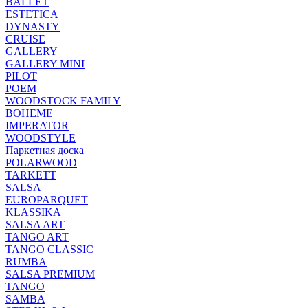
BALLET
ESTETICA
DYNASTY
CRUISE
GALLERY
GALLERY MINI
PILOT
POEM
WOODSTOCK FAMILY
BOHEME
IMPERATOR
WOODSTYLE
Паркетная доска
POLARWOOD
TARKETT
SALSA
EUROPARQUET
KLASSIKA
SALSA ART
TANGO ART
TANGO CLASSIC
RUMBA
SALSA PREMIUM
TANGO
SAMBA