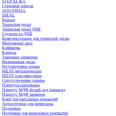
STEP XL & L
Стеновые панели
AQUAWALL
IDEAL
Краски
Террасная доска
Террасная доска ДПК
Ступени из ДПК
Комплектующие для террасной доски
Монтажные лаги
Кляймеры
Клипсы
Торцевые элементы
Инженерная доска
Регулируемые опоры
HILST металлические
HILST пластмассовые
Сопутствующие товары
Плинтуса напольные
Плинтус МДФ белый под покраску
Плинтус МДФ экошпон
Клей для напольных покрытий
Антисептики для древесины
Подложки
Подложки для виниловых покрытий