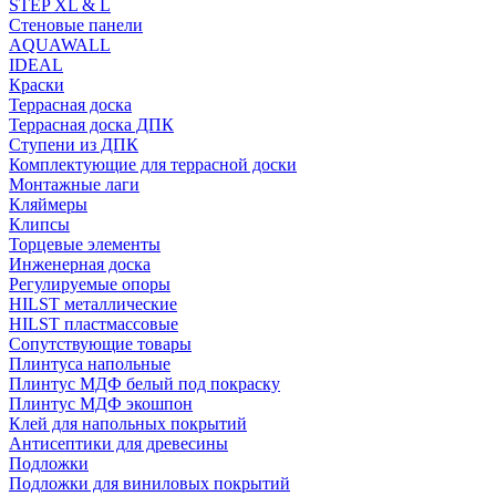
STEP XL & L
Стеновые панели
AQUAWALL
IDEAL
Краски
Террасная доска
Террасная доска ДПК
Ступени из ДПК
Комплектующие для террасной доски
Монтажные лаги
Кляймеры
Клипсы
Торцевые элементы
Инженерная доска
Регулируемые опоры
HILST металлические
HILST пластмассовые
Сопутствующие товары
Плинтуса напольные
Плинтус МДФ белый под покраску
Плинтус МДФ экошпон
Клей для напольных покрытий
Антисептики для древесины
Подложки
Подложки для виниловых покрытий