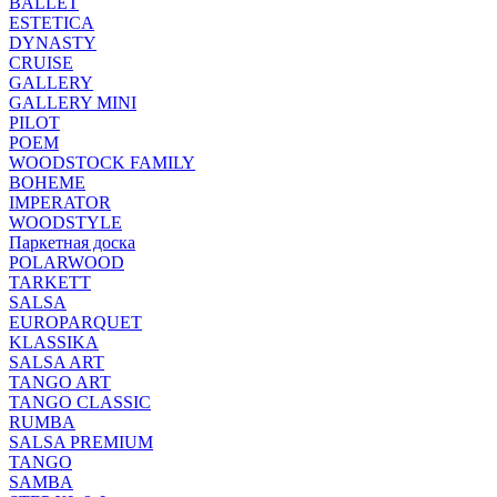
BALLET
ESTETICA
DYNASTY
CRUISE
GALLERY
GALLERY MINI
PILOT
POEM
WOODSTOCK FAMILY
BOHEME
IMPERATOR
WOODSTYLE
Паркетная доска
POLARWOOD
TARKETT
SALSA
EUROPARQUET
KLASSIKA
SALSA ART
TANGO ART
TANGO CLASSIC
RUMBA
SALSA PREMIUM
TANGO
SAMBA