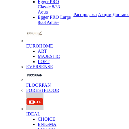
Egger PRO
Classic 8/33
Aqua+
Распродажа
Акции
Доставк
Egger PRO Large
8/33 Aqua+
EUROHOME
ART
MAJESTIC
LOFT
EVERSENSE
FLOORPAN
FORESTFLOOR
IDEAL
CHOICE
ENIGMA