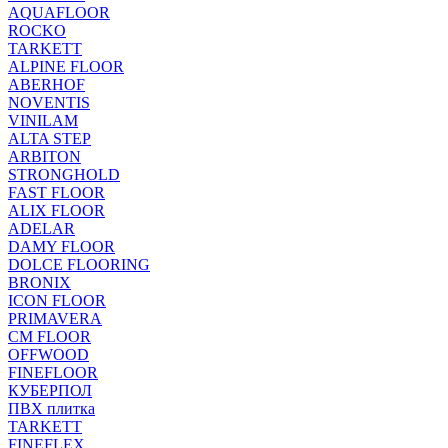
AQUAFLOOR
ROCKO
TARKETT
ALPINE FLOOR
ABERHOF
NOVENTIS
VINILAM
ALTA STEP
ARBITON
STRONGHOLD
FAST FLOOR
ALIX FLOOR
ADELAR
DAMY FLOOR
DOLCE FLOORING
BRONIX
ICON FLOOR
PRIMAVERA
CM FLOOR
OFFWOOD
FINEFLOOR
КУБЕРПОЛ
ПВХ плитка
TARKETT
FINEFLEX