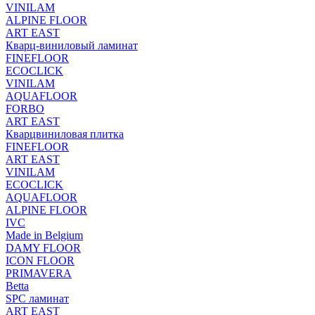
VINILAM
ALPINE FLOOR
ART EAST
Кварц-виниловый ламинат
FINEFLOOR
ECOCLICK
VINILAM
AQUAFLOOR
FORBO
ART EAST
Кварцвиниловая плитка
FINEFLOOR
ART EAST
VINILAM
ECOCLICK
AQUAFLOOR
ALPINE FLOOR
IVC
Made in Belgium
DAMY FLOOR
ICON FLOOR
PRIMAVERA
Betta
SPC ламинат
ART EAST