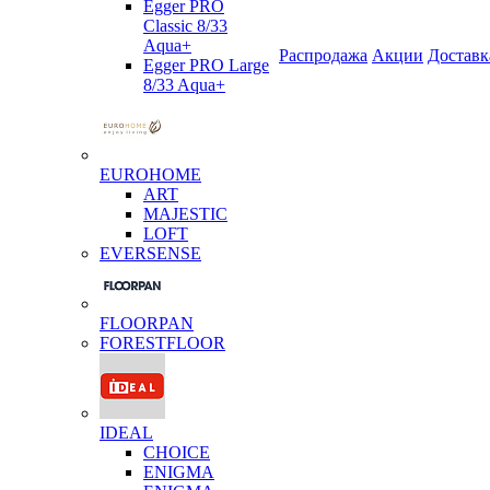
Egger PRO
Classic 8/33
Aqua+
Распродажа
Акции
Доставк
Egger PRO Large
8/33 Aqua+
EUROHOME
ART
MAJESTIC
LOFT
EVERSENSE
FLOORPAN
FORESTFLOOR
IDEAL
CHOICE
ENIGMA