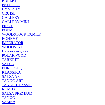
BALLET
ESTETICA
DYNASTY
CRUISE
GALLERY
GALLERY MINI
PILOT
POEM
WOODSTOCK FAMILY
BOHEME
IMPERATOR
WOODSTYLE
Паркетная доска
POLARWOOD
TARKETT
SALSA
EUROPARQUET
KLASSIKA
SALSA ART
TANGO ART
TANGO CLASSIC
RUMBA
SALSA PREMIUM
TANGO
SAMBA