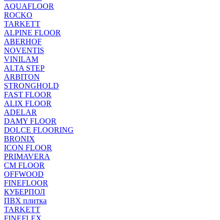
AQUAFLOOR
ROCKO
TARKETT
ALPINE FLOOR
ABERHOF
NOVENTIS
VINILAM
ALTA STEP
ARBITON
STRONGHOLD
FAST FLOOR
ALIX FLOOR
ADELAR
DAMY FLOOR
DOLCE FLOORING
BRONIX
ICON FLOOR
PRIMAVERA
CM FLOOR
OFFWOOD
FINEFLOOR
КУБЕРПОЛ
ПВХ плитка
TARKETT
FINEFLEX