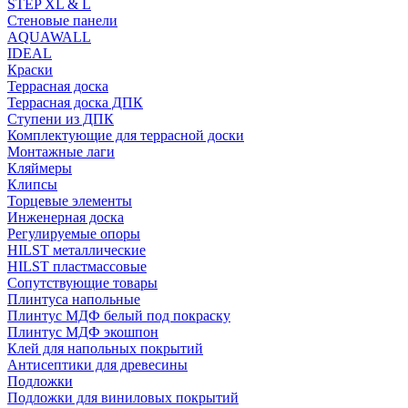
STEP XL & L
Стеновые панели
AQUAWALL
IDEAL
Краски
Террасная доска
Террасная доска ДПК
Ступени из ДПК
Комплектующие для террасной доски
Монтажные лаги
Кляймеры
Клипсы
Торцевые элементы
Инженерная доска
Регулируемые опоры
HILST металлические
HILST пластмассовые
Сопутствующие товары
Плинтуса напольные
Плинтус МДФ белый под покраску
Плинтус МДФ экошпон
Клей для напольных покрытий
Антисептики для древесины
Подложки
Подложки для виниловых покрытий