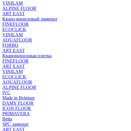
VINILAM
ALPINE FLOOR
ART EAST
Кварц-виниловый ламинат
FINEFLOOR
ECOCLICK
VINILAM
AQUAFLOOR
FORBO
ART EAST
Кварцвиниловая плитка
FINEFLOOR
ART EAST
VINILAM
ECOCLICK
AQUAFLOOR
ALPINE FLOOR
IVC
Made in Belgium
DAMY FLOOR
ICON FLOOR
PRIMAVERA
Betta
SPC ламинат
ART EAST