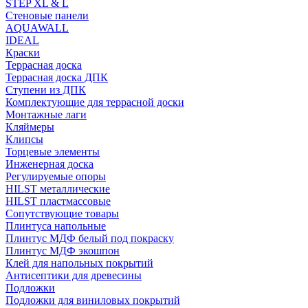
STEP XL & L
Стеновые панели
AQUAWALL
IDEAL
Краски
Террасная доска
Террасная доска ДПК
Ступени из ДПК
Комплектующие для террасной доски
Монтажные лаги
Кляймеры
Клипсы
Торцевые элементы
Инженерная доска
Регулируемые опоры
HILST металлические
HILST пластмассовые
Сопутствующие товары
Плинтуса напольные
Плинтус МДФ белый под покраску
Плинтус МДФ экошпон
Клей для напольных покрытий
Антисептики для древесины
Подложки
Подложки для виниловых покрытий