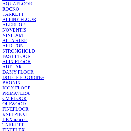
AQUAFLOOR
ROCKO
TARKETT
ALPINE FLOOR
ABERHOF
NOVENTIS
VINILAM
ALTA STEP
ARBITON
STRONGHOLD
FAST FLOOR
ALIX FLOOR
ADELAR
DAMY FLOOR
DOLCE FLOORING
BRONIX
ICON FLOOR
PRIMAVERA
CM FLOOR
OFFWOOD
FINEFLOOR
КУБЕРПОЛ
ПВХ плитка
TARKETT
FINEFLEX