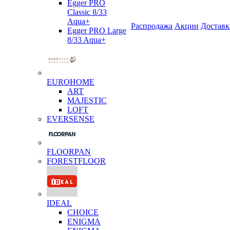
Egger PRO
Classic 8/33
Aqua+
Распродажа
Акции
Доставк
Egger PRO Large
8/33 Aqua+
EUROHOME
ART
MAJESTIC
LOFT
EVERSENSE
FLOORPAN
FORESTFLOOR
IDEAL
CHOICE
ENIGMA