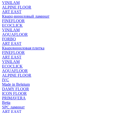
VINILAM
ALPINE FLOOR
ART EAST
Кварц-виниловый ламинат
FINEFLOOR
ECOCLICK
VINILAM
AQUAFLOOR
FORBO
ART EAST
Кварцвиниловая плитка
FINEFLOOR
ART EAST
VINILAM
ECOCLICK
AQUAFLOOR
ALPINE FLOOR
IVC
Made in Belgium
DAMY FLOOR
ICON FLOOR
PRIMAVERA
Betta
SPC ламинат
ART EAST