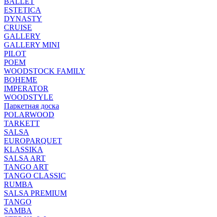
BALLET
ESTETICA
DYNASTY
CRUISE
GALLERY
GALLERY MINI
PILOT
POEM
WOODSTOCK FAMILY
BOHEME
IMPERATOR
WOODSTYLE
Паркетная доска
POLARWOOD
TARKETT
SALSA
EUROPARQUET
KLASSIKA
SALSA ART
TANGO ART
TANGO CLASSIC
RUMBA
SALSA PREMIUM
TANGO
SAMBA