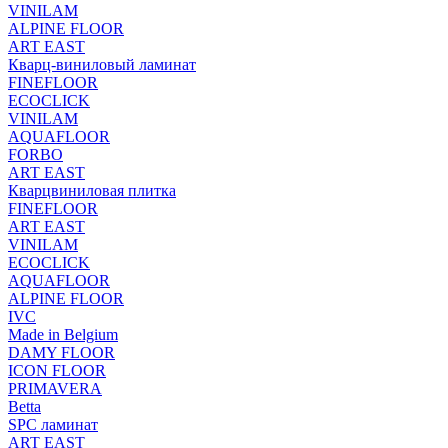
VINILAM
ALPINE FLOOR
ART EAST
Кварц-виниловый ламинат
FINEFLOOR
ECOCLICK
VINILAM
AQUAFLOOR
FORBO
ART EAST
Кварцвиниловая плитка
FINEFLOOR
ART EAST
VINILAM
ECOCLICK
AQUAFLOOR
ALPINE FLOOR
IVC
Made in Belgium
DAMY FLOOR
ICON FLOOR
PRIMAVERA
Betta
SPC ламинат
ART EAST