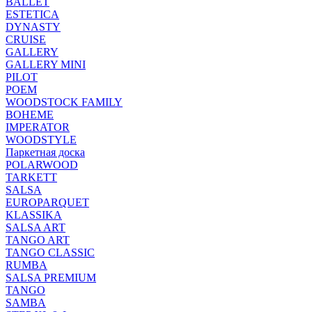
BALLET
ESTETICA
DYNASTY
CRUISE
GALLERY
GALLERY MINI
PILOT
POEM
WOODSTOCK FAMILY
BOHEME
IMPERATOR
WOODSTYLE
Паркетная доска
POLARWOOD
TARKETT
SALSA
EUROPARQUET
KLASSIKA
SALSA ART
TANGO ART
TANGO CLASSIC
RUMBA
SALSA PREMIUM
TANGO
SAMBA