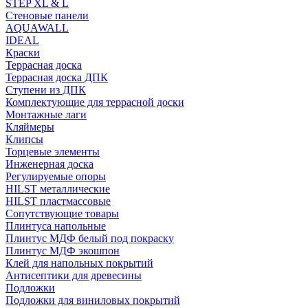
STEP XL & L
Стеновые панели
AQUAWALL
IDEAL
Краски
Террасная доска
Террасная доска ДПК
Ступени из ДПК
Комплектующие для террасной доски
Монтажные лаги
Кляймеры
Клипсы
Торцевые элементы
Инженерная доска
Регулируемые опоры
HILST металлические
HILST пластмассовые
Сопутствующие товары
Плинтуса напольные
Плинтус МДФ белый под покраску
Плинтус МДФ экошпон
Клей для напольных покрытий
Антисептики для древесины
Подложки
Подложки для виниловых покрытий