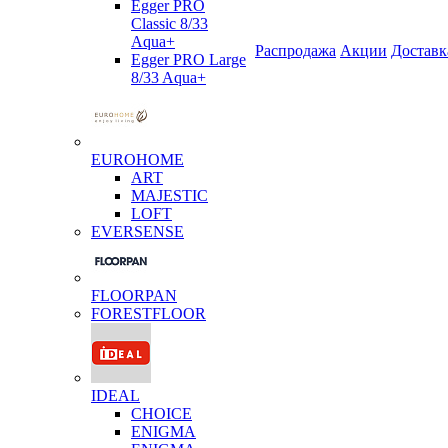
Egger PRO
Classic 8/33
Aqua+
Распродажа
Акции
Доставк
Egger PRO Large
8/33 Aqua+
EUROHOME
ART
MAJESTIC
LOFT
EVERSENSE
FLOORPAN
FORESTFLOOR
IDEAL
CHOICE
ENIGMA