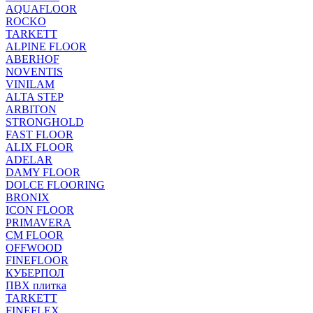
AQUAFLOOR
ROCKO
TARKETT
ALPINE FLOOR
ABERHOF
NOVENTIS
VINILAM
ALTA STEP
ARBITON
STRONGHOLD
FAST FLOOR
ALIX FLOOR
ADELAR
DAMY FLOOR
DOLCE FLOORING
BRONIX
ICON FLOOR
PRIMAVERA
CM FLOOR
OFFWOOD
FINEFLOOR
КУБЕРПОЛ
ПВХ плитка
TARKETT
FINEFLEX