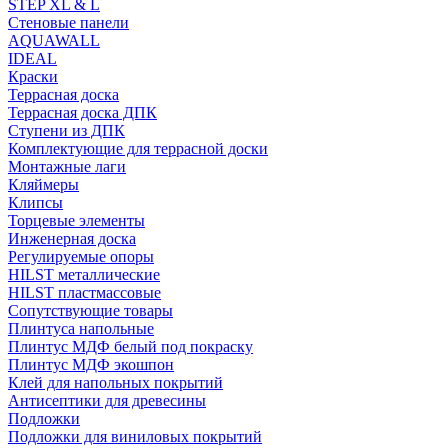
STEP XL & L
Стеновые панели
AQUAWALL
IDEAL
Краски
Террасная доска
Террасная доска ДПК
Ступени из ДПК
Комплектующие для террасной доски
Монтажные лаги
Кляймеры
Клипсы
Торцевые элементы
Инженерная доска
Регулируемые опоры
HILST металлические
HILST пластмассовые
Сопутствующие товары
Плинтуса напольные
Плинтус МДФ белый под покраску
Плинтус МДФ экошпон
Клей для напольных покрытий
Антисептики для древесины
Подложки
Подложки для виниловых покрытий