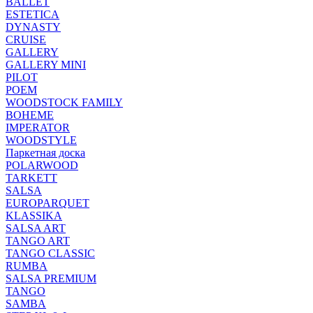
BALLET
ESTETICA
DYNASTY
CRUISE
GALLERY
GALLERY MINI
PILOT
POEM
WOODSTOCK FAMILY
BOHEME
IMPERATOR
WOODSTYLE
Паркетная доска
POLARWOOD
TARKETT
SALSA
EUROPARQUET
KLASSIKA
SALSA ART
TANGO ART
TANGO CLASSIC
RUMBA
SALSA PREMIUM
TANGO
SAMBA