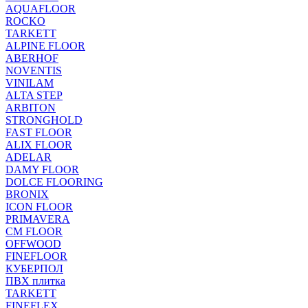
AQUAFLOOR
ROCKO
TARKETT
ALPINE FLOOR
ABERHOF
NOVENTIS
VINILAM
ALTA STEP
ARBITON
STRONGHOLD
FAST FLOOR
ALIX FLOOR
ADELAR
DAMY FLOOR
DOLCE FLOORING
BRONIX
ICON FLOOR
PRIMAVERA
CM FLOOR
OFFWOOD
FINEFLOOR
КУБЕРПОЛ
ПВХ плитка
TARKETT
FINEFLEX