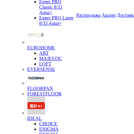
Egger PRO
Classic 8/33
Aqua+
Распродажа
Акции
Доставк
Egger PRO Large
8/33 Aqua+
EUROHOME
ART
MAJESTIC
LOFT
EVERSENSE
FLOORPAN
FORESTFLOOR
IDEAL
CHOICE
ENIGMA