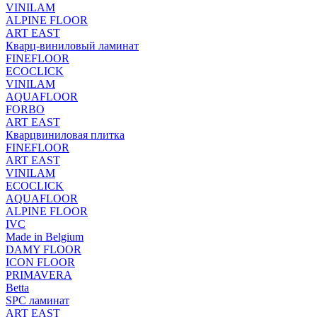
VINILAM
ALPINE FLOOR
ART EAST
Кварц-виниловый ламинат
FINEFLOOR
ECOCLICK
VINILAM
AQUAFLOOR
FORBO
ART EAST
Кварцвиниловая плитка
FINEFLOOR
ART EAST
VINILAM
ECOCLICK
AQUAFLOOR
ALPINE FLOOR
IVC
Made in Belgium
DAMY FLOOR
ICON FLOOR
PRIMAVERA
Betta
SPC ламинат
ART EAST