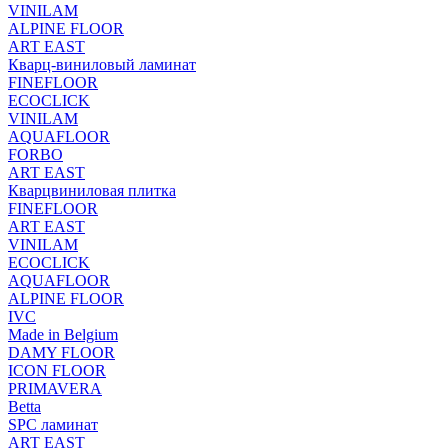
VINILAM
ALPINE FLOOR
ART EAST
Кварц-виниловый ламинат
FINEFLOOR
ECOCLICK
VINILAM
AQUAFLOOR
FORBO
ART EAST
Кварцвиниловая плитка
FINEFLOOR
ART EAST
VINILAM
ECOCLICK
AQUAFLOOR
ALPINE FLOOR
IVC
Made in Belgium
DAMY FLOOR
ICON FLOOR
PRIMAVERA
Betta
SPC ламинат
ART EAST