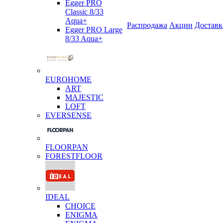
Egger PRO
Classic 8/33
Aqua+
Распродажа
Акции
Доставк
Egger PRO Large
8/33 Aqua+
EUROHOME
ART
MAJESTIC
LOFT
EVERSENSE
FLOORPAN
FORESTFLOOR
IDEAL
CHOICE
ENIGMA