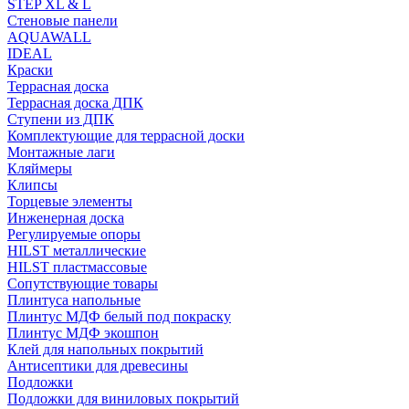
STEP XL & L
Стеновые панели
AQUAWALL
IDEAL
Краски
Террасная доска
Террасная доска ДПК
Ступени из ДПК
Комплектующие для террасной доски
Монтажные лаги
Кляймеры
Клипсы
Торцевые элементы
Инженерная доска
Регулируемые опоры
HILST металлические
HILST пластмассовые
Сопутствующие товары
Плинтуса напольные
Плинтус МДФ белый под покраску
Плинтус МДФ экошпон
Клей для напольных покрытий
Антисептики для древесины
Подложки
Подложки для виниловых покрытий