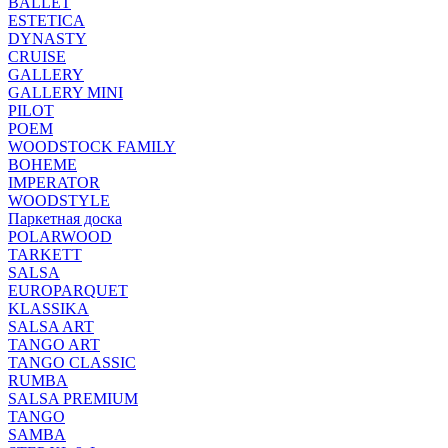
BALLET
ESTETICA
DYNASTY
CRUISE
GALLERY
GALLERY MINI
PILOT
POEM
WOODSTOCK FAMILY
BOHEME
IMPERATOR
WOODSTYLE
Паркетная доска
POLARWOOD
TARKETT
SALSA
EUROPARQUET
KLASSIKA
SALSA ART
TANGO ART
TANGO CLASSIC
RUMBA
SALSA PREMIUM
TANGO
SAMBA