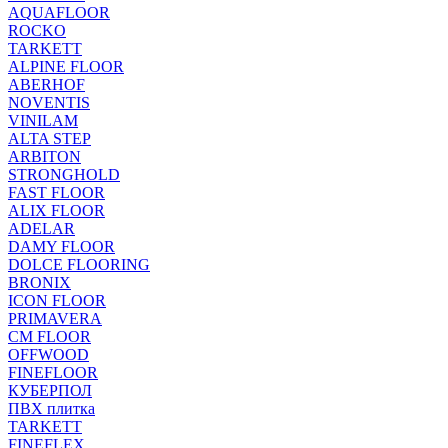
AQUAFLOOR
ROCKO
TARKETT
ALPINE FLOOR
ABERHOF
NOVENTIS
VINILAM
ALTA STEP
ARBITON
STRONGHOLD
FAST FLOOR
ALIX FLOOR
ADELAR
DAMY FLOOR
DOLCE FLOORING
BRONIX
ICON FLOOR
PRIMAVERA
CM FLOOR
OFFWOOD
FINEFLOOR
КУБЕРПОЛ
ПВХ плитка
TARKETT
FINEFLEX