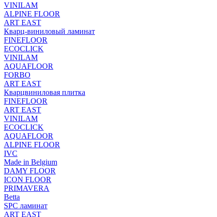
VINILAM
ALPINE FLOOR
ART EAST
Кварц-виниловый ламинат
FINEFLOOR
ECOCLICK
VINILAM
AQUAFLOOR
FORBO
ART EAST
Кварцвиниловая плитка
FINEFLOOR
ART EAST
VINILAM
ECOCLICK
AQUAFLOOR
ALPINE FLOOR
IVC
Made in Belgium
DAMY FLOOR
ICON FLOOR
PRIMAVERA
Betta
SPC ламинат
ART EAST