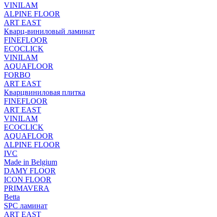
VINILAM
ALPINE FLOOR
ART EAST
Кварц-виниловый ламинат
FINEFLOOR
ECOCLICK
VINILAM
AQUAFLOOR
FORBO
ART EAST
Кварцвиниловая плитка
FINEFLOOR
ART EAST
VINILAM
ECOCLICK
AQUAFLOOR
ALPINE FLOOR
IVC
Made in Belgium
DAMY FLOOR
ICON FLOOR
PRIMAVERA
Betta
SPC ламинат
ART EAST