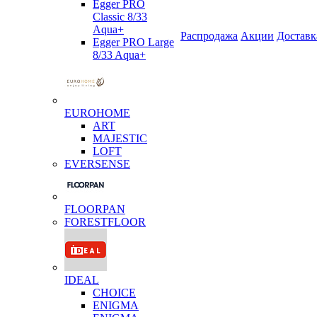
Egger PRO
Classic 8/33
Aqua+
Распродажа
Акции
Доставк
Egger PRO Large
8/33 Aqua+
EUROHOME
ART
MAJESTIC
LOFT
EVERSENSE
FLOORPAN
FORESTFLOOR
IDEAL
CHOICE
ENIGMA