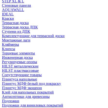
STEP XL & L
Стеновые панели
AQUAWALL
IDEAL
Краски
Террасная доска
Террасная доска ДПК
Ступени из ДПК
Комплектующие для террасной доски
Монтажные лаги
Кляймеры
Клипсы
Торцевые элементы
Инженерная доска
Регулируемые опоры
HILST металлические
HILST пластмассовые
Сопутствующие товары
Плинтуса напольные
Плинтус МДФ белый под покраску
Плинтус МДФ экошпон
Клей для напольных покрытий
Антисептики для древесины
Подложки
Подложки для виниловых покрытий