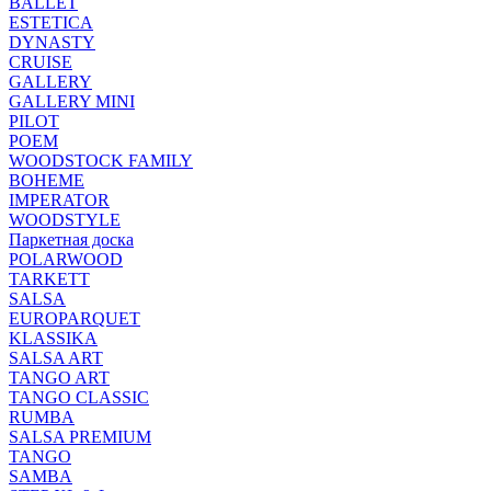
BALLET
ESTETICA
DYNASTY
CRUISE
GALLERY
GALLERY MINI
PILOT
POEM
WOODSTOCK FAMILY
BOHEME
IMPERATOR
WOODSTYLE
Паркетная доска
POLARWOOD
TARKETT
SALSA
EUROPARQUET
KLASSIKA
SALSA ART
TANGO ART
TANGO CLASSIC
RUMBA
SALSA PREMIUM
TANGO
SAMBA