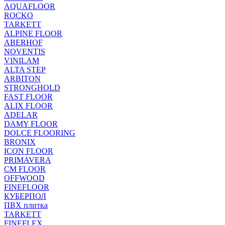
AQUAFLOOR
ROCKO
TARKETT
ALPINE FLOOR
ABERHOF
NOVENTIS
VINILAM
ALTA STEP
ARBITON
STRONGHOLD
FAST FLOOR
ALIX FLOOR
ADELAR
DAMY FLOOR
DOLCE FLOORING
BRONIX
ICON FLOOR
PRIMAVERA
CM FLOOR
OFFWOOD
FINEFLOOR
КУБЕРПОЛ
ПВХ плитка
TARKETT
FINEFLEX