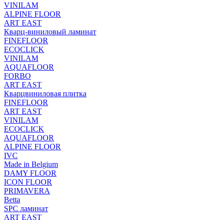
VINILAM
ALPINE FLOOR
ART EAST
Кварц-виниловый ламинат
FINEFLOOR
ECOCLICK
VINILAM
AQUAFLOOR
FORBO
ART EAST
Кварцвиниловая плитка
FINEFLOOR
ART EAST
VINILAM
ECOCLICK
AQUAFLOOR
ALPINE FLOOR
IVC
Made in Belgium
DAMY FLOOR
ICON FLOOR
PRIMAVERA
Betta
SPC ламинат
ART EAST