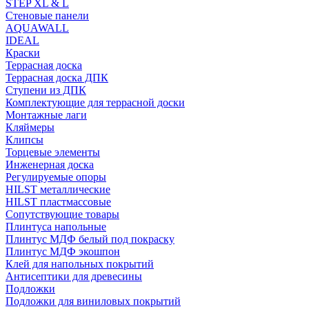
STEP XL & L
Стеновые панели
AQUAWALL
IDEAL
Краски
Террасная доска
Террасная доска ДПК
Ступени из ДПК
Комплектующие для террасной доски
Монтажные лаги
Кляймеры
Клипсы
Торцевые элементы
Инженерная доска
Регулируемые опоры
HILST металлические
HILST пластмассовые
Сопутствующие товары
Плинтуса напольные
Плинтус МДФ белый под покраску
Плинтус МДФ экошпон
Клей для напольных покрытий
Антисептики для древесины
Подложки
Подложки для виниловых покрытий