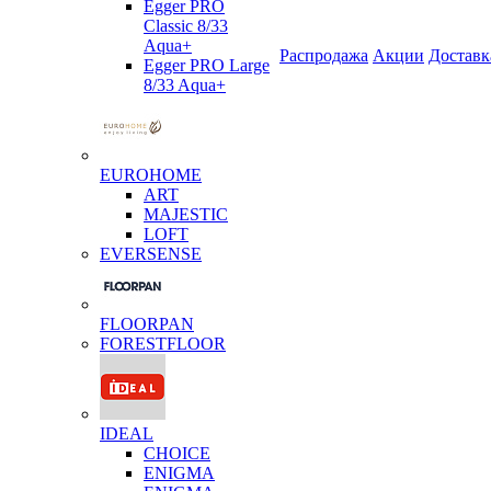
Egger PRO
Classic 8/33
Aqua+
Распродажа
Акции
Доставк
Egger PRO Large
8/33 Aqua+
EUROHOME
ART
MAJESTIC
LOFT
EVERSENSE
FLOORPAN
FORESTFLOOR
IDEAL
CHOICE
ENIGMA