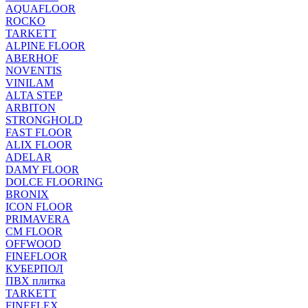
AQUAFLOOR
ROCKO
TARKETT
ALPINE FLOOR
ABERHOF
NOVENTIS
VINILAM
ALTA STEP
ARBITON
STRONGHOLD
FAST FLOOR
ALIX FLOOR
ADELAR
DAMY FLOOR
DOLCE FLOORING
BRONIX
ICON FLOOR
PRIMAVERA
CM FLOOR
OFFWOOD
FINEFLOOR
КУБЕРПОЛ
ПВХ плитка
TARKETT
FINEFLEX