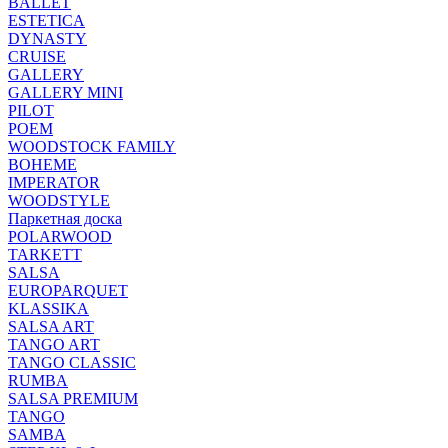
BALLET
ESTETICA
DYNASTY
CRUISE
GALLERY
GALLERY MINI
PILOT
POEM
WOODSTOCK FAMILY
BOHEME
IMPERATOR
WOODSTYLE
Паркетная доска
POLARWOOD
TARKETT
SALSA
EUROPARQUET
KLASSIKA
SALSA ART
TANGO ART
TANGO CLASSIC
RUMBA
SALSA PREMIUM
TANGO
SAMBA