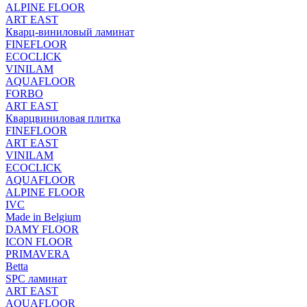
ALPINE FLOOR
ART EAST
Кварц-виниловый ламинат
FINEFLOOR
ECOCLICK
VINILAM
AQUAFLOOR
FORBO
ART EAST
Кварцвиниловая плитка
FINEFLOOR
ART EAST
VINILAM
ECOCLICK
AQUAFLOOR
ALPINE FLOOR
IVC
Made in Belgium
DAMY FLOOR
ICON FLOOR
PRIMAVERA
Betta
SPC ламинат
ART EAST
AQUAFLOOR