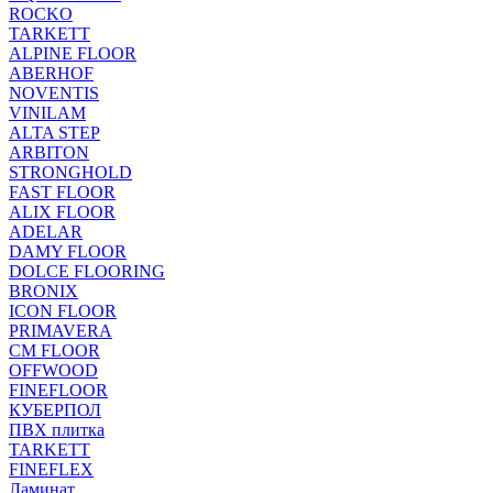
ROCKO
TARKETT
ALPINE FLOOR
ABERHOF
NOVENTIS
VINILAM
ALTA STEP
ARBITON
STRONGHOLD
FAST FLOOR
ALIX FLOOR
ADELAR
DAMY FLOOR
DOLCE FLOORING
BRONIX
ICON FLOOR
PRIMAVERA
CM FLOOR
OFFWOOD
FINEFLOOR
КУБЕРПОЛ
ПВХ плитка
TARKETT
FINEFLEX
Ламинат