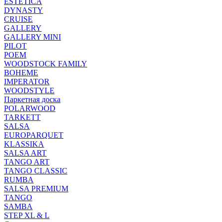
ESTETICA
DYNASTY
CRUISE
GALLERY
GALLERY MINI
PILOT
POEM
WOODSTOCK FAMILY
BOHEME
IMPERATOR
WOODSTYLE
Паркетная доска
POLARWOOD
TARKETT
SALSA
EUROPARQUET
KLASSIKA
SALSA ART
TANGO ART
TANGO CLASSIC
RUMBA
SALSA PREMIUM
TANGO
SAMBA
STEP XL & L