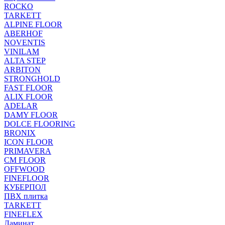
ROCKO
TARKETT
ALPINE FLOOR
ABERHOF
NOVENTIS
VINILAM
ALTA STEP
ARBITON
STRONGHOLD
FAST FLOOR
ALIX FLOOR
ADELAR
DAMY FLOOR
DOLCE FLOORING
BRONIX
ICON FLOOR
PRIMAVERA
CM FLOOR
OFFWOOD
FINEFLOOR
КУБЕРПОЛ
ПВХ плитка
TARKETT
FINEFLEX
Ламинат