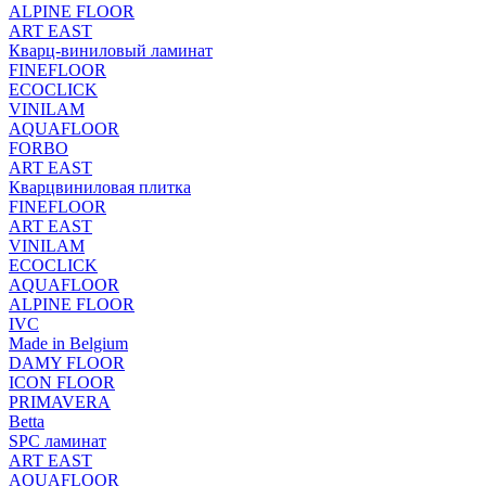
ALPINE FLOOR
ART EAST
Кварц-виниловый ламинат
FINEFLOOR
ECOCLICK
VINILAM
AQUAFLOOR
FORBO
ART EAST
Кварцвиниловая плитка
FINEFLOOR
ART EAST
VINILAM
ECOCLICK
AQUAFLOOR
ALPINE FLOOR
IVC
Made in Belgium
DAMY FLOOR
ICON FLOOR
PRIMAVERA
Betta
SPC ламинат
ART EAST
AQUAFLOOR