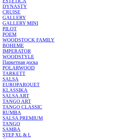
ESTETICA
DYNASTY
CRUISE
GALLERY
GALLERY MINI
PILOT
POEM
WOODSTOCK FAMILY
BOHEME
IMPERATOR
WOODSTYLE
Паркетная доска
POLARWOOD
TARKETT
SALSA
EUROPARQUET
KLASSIKA
SALSA ART
TANGO ART
TANGO CLASSIC
RUMBA
SALSA PREMIUM
TANGO
SAMBA
STEP XL & L