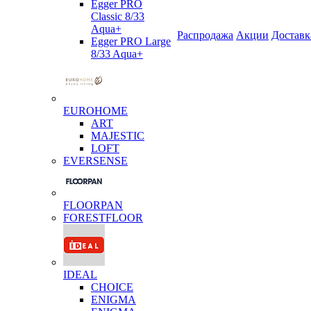
Egger PRO
Classic 8/33
Aqua+
Распродажа
Акции
Доставк
Egger PRO Large
8/33 Aqua+
EUROHOME
ART
MAJESTIC
LOFT
EVERSENSE
FLOORPAN
FORESTFLOOR
IDEAL
CHOICE
ENIGMA