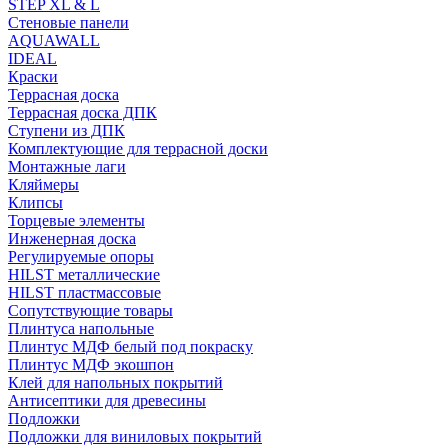
STEP XL & L
Стеновые панели
AQUAWALL
IDEAL
Краски
Террасная доска
Террасная доска ДПК
Ступени из ДПК
Комплектующие для террасной доски
Монтажные лаги
Кляймеры
Клипсы
Торцевые элементы
Инженерная доска
Регулируемые опоры
HILST металлические
HILST пластмассовые
Сопутствующие товары
Плинтуса напольные
Плинтус МДФ белый под покраску
Плинтус МДФ экошпон
Клей для напольных покрытий
Антисептики для древесины
Подложки
Подложки для виниловых покрытий