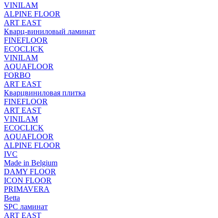
VINILAM
ALPINE FLOOR
ART EAST
Кварц-виниловый ламинат
FINEFLOOR
ECOCLICK
VINILAM
AQUAFLOOR
FORBO
ART EAST
Кварцвиниловая плитка
FINEFLOOR
ART EAST
VINILAM
ECOCLICK
AQUAFLOOR
ALPINE FLOOR
IVC
Made in Belgium
DAMY FLOOR
ICON FLOOR
PRIMAVERA
Betta
SPC ламинат
ART EAST