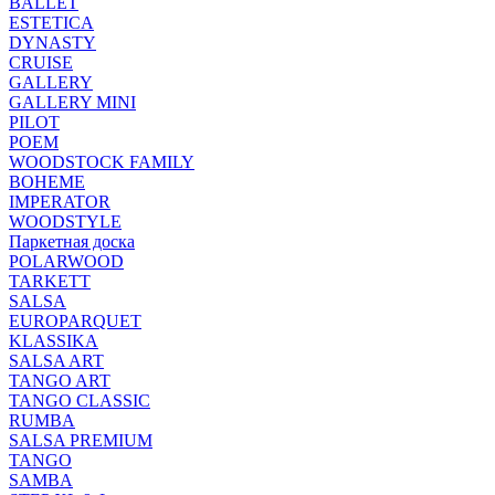
BALLET
ESTETICA
DYNASTY
CRUISE
GALLERY
GALLERY MINI
PILOT
POEM
WOODSTOCK FAMILY
BOHEME
IMPERATOR
WOODSTYLE
Паркетная доска
POLARWOOD
TARKETT
SALSA
EUROPARQUET
KLASSIKA
SALSA ART
TANGO ART
TANGO CLASSIC
RUMBA
SALSA PREMIUM
TANGO
SAMBA