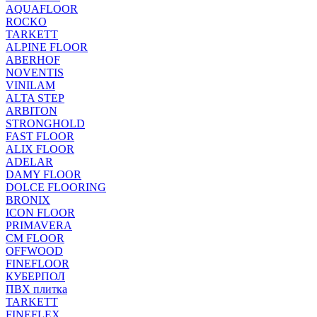
AQUAFLOOR
ROCKO
TARKETT
ALPINE FLOOR
ABERHOF
NOVENTIS
VINILAM
ALTA STEP
ARBITON
STRONGHOLD
FAST FLOOR
ALIX FLOOR
ADELAR
DAMY FLOOR
DOLCE FLOORING
BRONIX
ICON FLOOR
PRIMAVERA
CM FLOOR
OFFWOOD
FINEFLOOR
КУБЕРПОЛ
ПВХ плитка
TARKETT
FINEFLEX