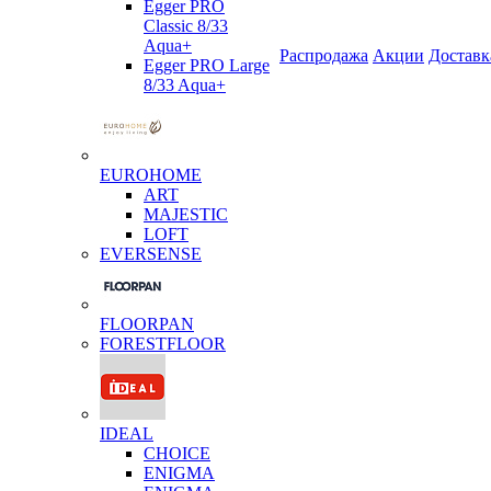
Egger PRO
Classic 8/33
Aqua+
Распродажа
Акции
Доставк
Egger PRO Large
8/33 Aqua+
EUROHOME
ART
MAJESTIC
LOFT
EVERSENSE
FLOORPAN
FORESTFLOOR
IDEAL
CHOICE
ENIGMA