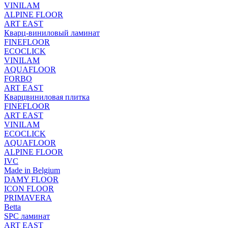
VINILAM
ALPINE FLOOR
ART EAST
Кварц-виниловый ламинат
FINEFLOOR
ECOCLICK
VINILAM
AQUAFLOOR
FORBO
ART EAST
Кварцвиниловая плитка
FINEFLOOR
ART EAST
VINILAM
ECOCLICK
AQUAFLOOR
ALPINE FLOOR
IVC
Made in Belgium
DAMY FLOOR
ICON FLOOR
PRIMAVERA
Betta
SPC ламинат
ART EAST