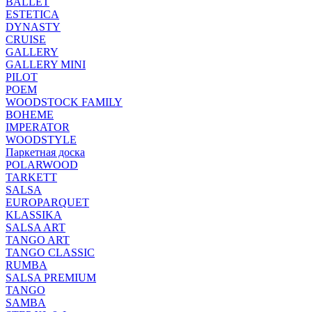
BALLET
ESTETICA
DYNASTY
CRUISE
GALLERY
GALLERY MINI
PILOT
POEM
WOODSTOCK FAMILY
BOHEME
IMPERATOR
WOODSTYLE
Паркетная доска
POLARWOOD
TARKETT
SALSA
EUROPARQUET
KLASSIKA
SALSA ART
TANGO ART
TANGO CLASSIC
RUMBA
SALSA PREMIUM
TANGO
SAMBA