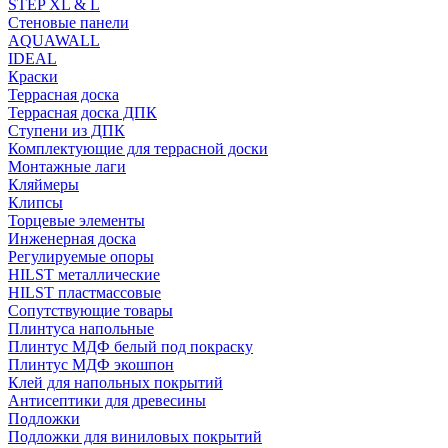
STEP XL & L
Стеновые панели
AQUAWALL
IDEAL
Краски
Террасная доска
Террасная доска ДПК
Ступени из ДПК
Комплектующие для террасной доски
Монтажные лаги
Кляймеры
Клипсы
Торцевые элементы
Инженерная доска
Регулируемые опоры
HILST металлические
HILST пластмассовые
Сопутствующие товары
Плинтуса напольные
Плинтус МДФ белый под покраску
Плинтус МДФ экошпон
Клей для напольных покрытий
Антисептики для древесины
Подложки
Подложки для виниловых покрытий