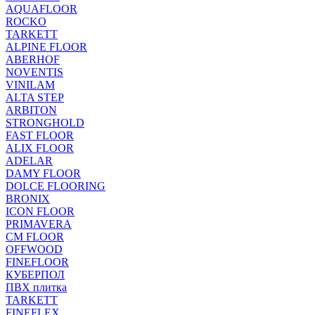
AQUAFLOOR
ROCKO
TARKETT
ALPINE FLOOR
ABERHOF
NOVENTIS
VINILAM
ALTA STEP
ARBITON
STRONGHOLD
FAST FLOOR
ALIX FLOOR
ADELAR
DAMY FLOOR
DOLCE FLOORING
BRONIX
ICON FLOOR
PRIMAVERA
CM FLOOR
OFFWOOD
FINEFLOOR
КУБЕРПОЛ
ПВХ плитка
TARKETT
FINEFLEX