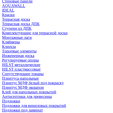
Стеновые панели
AQUAWALL
IDEAL
Краски
Террасная доска
Террасная доска ДПК
Ступени из ДПК
Комплектующие для террасной доски
Монтажные лаги
Кляймеры
Клипсы
Торцевые элементы
Инженерная доска
Регулируемые опоры
HILST металлические
HILST пластмассовые
Сопутствующие товары
Плинтуса напольные
Плинтус МДФ белый под покраску
Плинтус МДФ экошпон
Клей для напольных покрытий
Антисептики для древесины
Подложки
Подложки для виниловых покрытий
Подложки под ламинат