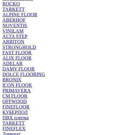
ROCKO
TARKETT
ALPINE FLOOR
ABERHOF
NOVENTIS
VINILAM
ALTA STEP
ARBITON
STRONGHOLD
FAST FLOOR
ALIX FLOOR
ADELAR
DAMY FLOOR
DOLCE FLOORING
BRONIX
ICON FLOOR
PRIMAVERA
CM FLOOR
OFFWOOD
FINEFLOOR
КУБЕРПОЛ
ПВХ плитка
TARKETT
FINEFLEX
Ламинат