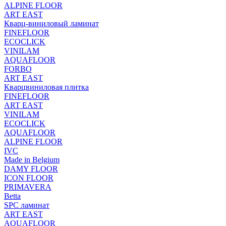
ALPINE FLOOR
ART EAST
Кварц-виниловый ламинат
FINEFLOOR
ECOCLICK
VINILAM
AQUAFLOOR
FORBO
ART EAST
Кварцвиниловая плитка
FINEFLOOR
ART EAST
VINILAM
ECOCLICK
AQUAFLOOR
ALPINE FLOOR
IVC
Made in Belgium
DAMY FLOOR
ICON FLOOR
PRIMAVERA
Betta
SPC ламинат
ART EAST
AQUAFLOOR