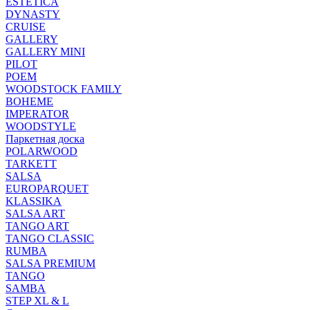
ESTETICA
DYNASTY
CRUISE
GALLERY
GALLERY MINI
PILOT
POEM
WOODSTOCK FAMILY
BOHEME
IMPERATOR
WOODSTYLE
Паркетная доска
POLARWOOD
TARKETT
SALSA
EUROPARQUET
KLASSIKA
SALSA ART
TANGO ART
TANGO CLASSIC
RUMBA
SALSA PREMIUM
TANGO
SAMBA
STEP XL & L