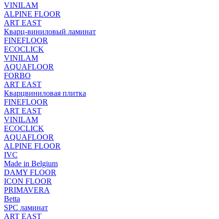
VINILAM
ALPINE FLOOR
ART EAST
Кварц-виниловый ламинат
FINEFLOOR
ECOCLICK
VINILAM
AQUAFLOOR
FORBO
ART EAST
Кварцвиниловая плитка
FINEFLOOR
ART EAST
VINILAM
ECOCLICK
AQUAFLOOR
ALPINE FLOOR
IVC
Made in Belgium
DAMY FLOOR
ICON FLOOR
PRIMAVERA
Betta
SPC ламинат
ART EAST