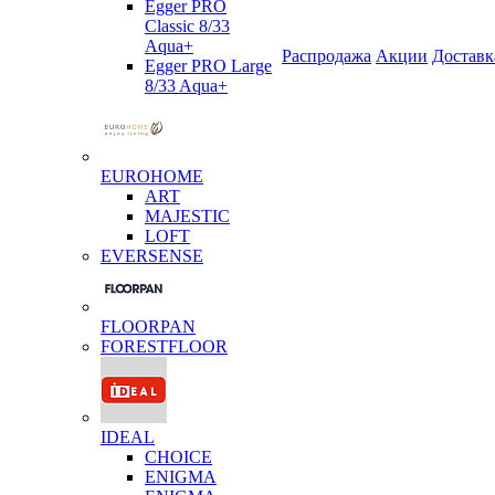
Egger PRO
Classic 8/33
Aqua+
Распродажа
Акции
Доставк
Egger PRO Large
8/33 Aqua+
EUROHOME
ART
MAJESTIC
LOFT
EVERSENSE
FLOORPAN
FORESTFLOOR
IDEAL
CHOICE
ENIGMA