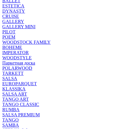
BALLET
ESTETICA
DYNASTY
CRUISE
GALLERY
GALLERY MINI
PILOT
POEM
WOODSTOCK FAMILY
BOHEME
IMPERATOR
WOODSTYLE
Паркетная доска
POLARWOOD
TARKETT
SALSA
EUROPARQUET
KLASSIKA
SALSA ART
TANGO ART
TANGO CLASSIC
RUMBA
SALSA PREMIUM
TANGO
SAMBA