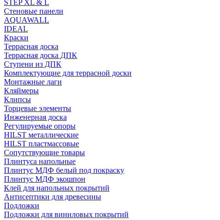
STEP XL & L
Стеновые панели
AQUAWALL
IDEAL
Краски
Террасная доска
Террасная доска ДПК
Ступени из ДПК
Комплектующие для террасной доски
Монтажные лаги
Кляймеры
Клипсы
Торцевые элементы
Инженерная доска
Регулируемые опоры
HILST металлические
HILST пластмассовые
Сопутствующие товары
Плинтуса напольные
Плинтус МДФ белый под покраску
Плинтус МДФ экошпон
Клей для напольных покрытий
Антисептики для древесины
Подложки
Подложки для виниловых покрытий