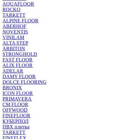
AQUAFLOOR
ROCKO
TARKETT
ALPINE FLOOR
ABERHOF
NOVENTIS
VINILAM
ALTA STEP
ARBITON
STRONGHOLD
FAST FLOOR
ALIX FLOOR
ADELAR
DAMY FLOOR
DOLCE FLOORING
BRONIX
ICON FLOOR
PRIMAVERA
CM FLOOR
OFFWOOD
FINEFLOOR
КУБЕРПОЛ
ПВХ плитка
TARKETT
FINEFLEX