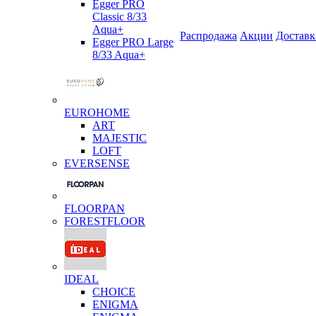
Egger PRO
Classic 8/33
Aqua+
Распродажа
Акции
Доставк
Egger PRO Large
8/33 Aqua+
EUROHOME
ART
MAJESTIC
LOFT
EVERSENSE
FLOORPAN
FORESTFLOOR
IDEAL
CHOICE
ENIGMA