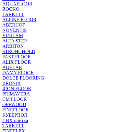
AQUAFLOOR
ROCKO
TARKETT
ALPINE FLOOR
ABERHOF
NOVENTIS
VINILAM
ALTA STEP
ARBITON
STRONGHOLD
FAST FLOOR
ALIX FLOOR
ADELAR
DAMY FLOOR
DOLCE FLOORING
BRONIX
ICON FLOOR
PRIMAVERA
CM FLOOR
OFFWOOD
FINEFLOOR
КУБЕРПОЛ
ПВХ плитка
TARKETT
FINEFLEX