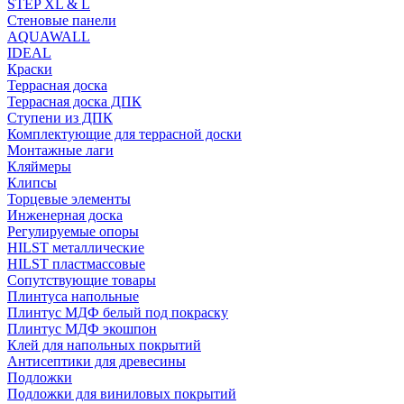
STEP XL & L
Стеновые панели
AQUAWALL
IDEAL
Краски
Террасная доска
Террасная доска ДПК
Ступени из ДПК
Комплектующие для террасной доски
Монтажные лаги
Кляймеры
Клипсы
Торцевые элементы
Инженерная доска
Регулируемые опоры
HILST металлические
HILST пластмассовые
Сопутствующие товары
Плинтуса напольные
Плинтус МДФ белый под покраску
Плинтус МДФ экошпон
Клей для напольных покрытий
Антисептики для древесины
Подложки
Подложки для виниловых покрытий