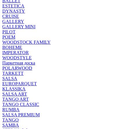
BALLET
ESTETICA
DYNASTY
CRUISE
GALLERY
GALLERY MINI
PILOT
POEM
WOODSTOCK FAMILY
BOHEME
IMPERATOR
WOODSTYLE
Паркетная доска
POLARWOOD
TARKETT
SALSA
EUROPARQUET
KLASSIKA
SALSA ART
TANGO ART
TANGO CLASSIC
RUMBA
SALSA PREMIUM
TANGO
SAMBA