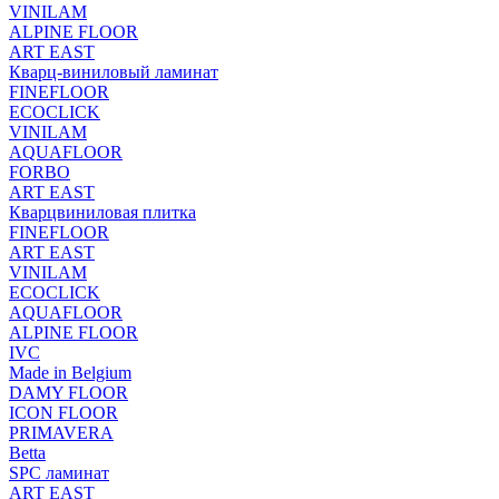
VINILAM
ALPINE FLOOR
ART EAST
Кварц-виниловый ламинат
FINEFLOOR
ECOCLICK
VINILAM
AQUAFLOOR
FORBO
ART EAST
Кварцвиниловая плитка
FINEFLOOR
ART EAST
VINILAM
ECOCLICK
AQUAFLOOR
ALPINE FLOOR
IVC
Made in Belgium
DAMY FLOOR
ICON FLOOR
PRIMAVERA
Betta
SPC ламинат
ART EAST