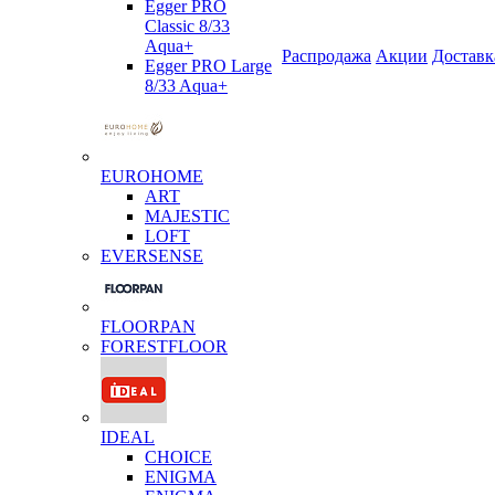
Egger PRO
Classic 8/33
Aqua+
Распродажа
Акции
Доставк
Egger PRO Large
8/33 Aqua+
EUROHOME
ART
MAJESTIC
LOFT
EVERSENSE
FLOORPAN
FORESTFLOOR
IDEAL
CHOICE
ENIGMA