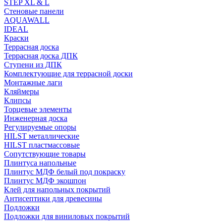
STEP XL & L
Стеновые панели
AQUAWALL
IDEAL
Краски
Террасная доска
Террасная доска ДПК
Ступени из ДПК
Комплектующие для террасной доски
Монтажные лаги
Кляймеры
Клипсы
Торцевые элементы
Инженерная доска
Регулируемые опоры
HILST металлические
HILST пластмассовые
Сопутствующие товары
Плинтуса напольные
Плинтус МДФ белый под покраску
Плинтус МДФ экошпон
Клей для напольных покрытий
Антисептики для древесины
Подложки
Подложки для виниловых покрытий