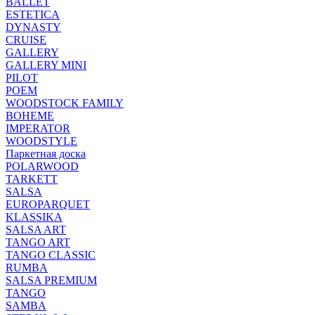
BALLET
ESTETICA
DYNASTY
CRUISE
GALLERY
GALLERY MINI
PILOT
POEM
WOODSTOCK FAMILY
BOHEME
IMPERATOR
WOODSTYLE
Паркетная доска
POLARWOOD
TARKETT
SALSA
EUROPARQUET
KLASSIKA
SALSA ART
TANGO ART
TANGO CLASSIC
RUMBA
SALSA PREMIUM
TANGO
SAMBA