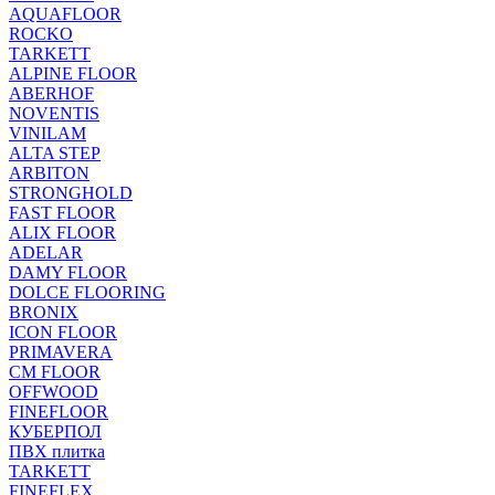
AQUAFLOOR
ROCKO
TARKETT
ALPINE FLOOR
ABERHOF
NOVENTIS
VINILAM
ALTA STEP
ARBITON
STRONGHOLD
FAST FLOOR
ALIX FLOOR
ADELAR
DAMY FLOOR
DOLCE FLOORING
BRONIX
ICON FLOOR
PRIMAVERA
CM FLOOR
OFFWOOD
FINEFLOOR
КУБЕРПОЛ
ПВХ плитка
TARKETT
FINEFLEX