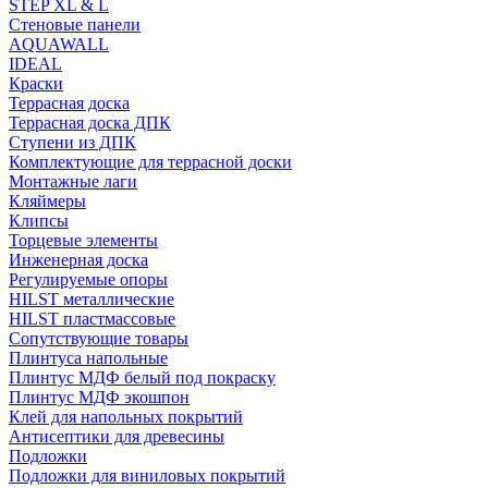
STEP XL & L
Стеновые панели
AQUAWALL
IDEAL
Краски
Террасная доска
Террасная доска ДПК
Ступени из ДПК
Комплектующие для террасной доски
Монтажные лаги
Кляймеры
Клипсы
Торцевые элементы
Инженерная доска
Регулируемые опоры
HILST металлические
HILST пластмассовые
Сопутствующие товары
Плинтуса напольные
Плинтус МДФ белый под покраску
Плинтус МДФ экошпон
Клей для напольных покрытий
Антисептики для древесины
Подложки
Подложки для виниловых покрытий