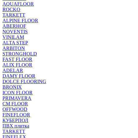
AQUAFLOOR
ROCKO
TARKETT
ALPINE FLOOR
ABERHOF
NOVENTIS
VINILAM
ALTA STEP
ARBITON
STRONGHOLD
FAST FLOOR
ALIX FLOOR
ADELAR
DAMY FLOOR
DOLCE FLOORING
BRONIX
ICON FLOOR
PRIMAVERA
CM FLOOR
OFFWOOD
FINEFLOOR
КУБЕРПОЛ
ПВХ плитка
TARKETT
FINEFLEX