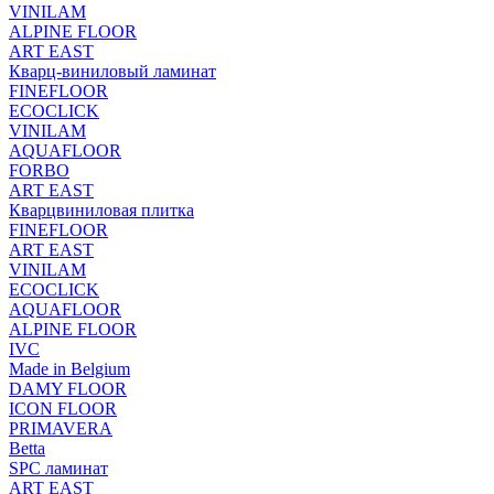
VINILAM
ALPINE FLOOR
ART EAST
Кварц-виниловый ламинат
FINEFLOOR
ECOCLICK
VINILAM
AQUAFLOOR
FORBO
ART EAST
Кварцвиниловая плитка
FINEFLOOR
ART EAST
VINILAM
ECOCLICK
AQUAFLOOR
ALPINE FLOOR
IVC
Made in Belgium
DAMY FLOOR
ICON FLOOR
PRIMAVERA
Betta
SPC ламинат
ART EAST