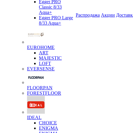
Egger PRO
Classic 8/33
Aqua+
Распродажа
Акции
Доставк
Egger PRO Large
8/33 Aqua+
EUROHOME
ART
MAJESTIC
LOFT
EVERSENSE
FLOORPAN
FORESTFLOOR
IDEAL
CHOICE
ENIGMA