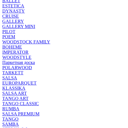
BALLET
ESTETICA
DYNASTY
CRUISE
GALLERY
GALLERY MINI
PILOT
POEM
WOODSTOCK FAMILY
BOHEME
IMPERATOR
WOODSTYLE
Паркетная доска
POLARWOOD
TARKETT
SALSA
EUROPARQUET
KLASSIKA
SALSA ART
TANGO ART
TANGO CLASSIC
RUMBA
SALSA PREMIUM
TANGO
SAMBA