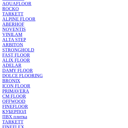
AQUAFLOOR
ROCKO
TARKETT
ALPINE FLOOR
ABERHOF
NOVENTIS
VINILAM
ALTA STEP
ARBITON
STRONGHOLD
FAST FLOOR
ALIX FLOOR
ADELAR
DAMY FLOOR
DOLCE FLOORING
BRONIX
ICON FLOOR
PRIMAVERA
CM FLOOR
OFFWOOD
FINEFLOOR
КУБЕРПОЛ
ПВХ плитка
TARKETT
FINEFLEX