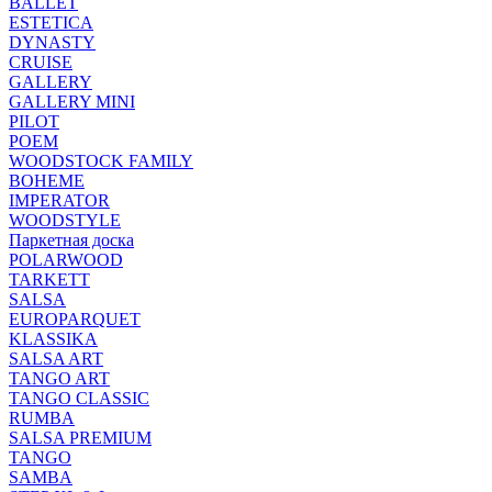
BALLET
ESTETICA
DYNASTY
CRUISE
GALLERY
GALLERY MINI
PILOT
POEM
WOODSTOCK FAMILY
BOHEME
IMPERATOR
WOODSTYLE
Паркетная доска
POLARWOOD
TARKETT
SALSA
EUROPARQUET
KLASSIKA
SALSA ART
TANGO ART
TANGO CLASSIC
RUMBA
SALSA PREMIUM
TANGO
SAMBA