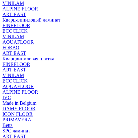
VINILAM
ALPINE FLOOR
ART EAST
Кварц-виниловый ламинат
FINEFLOOR
ECOCLICK
VINILAM
AQUAFLOOR
FORBO
ART EAST
Кварцвиниловая плитка
FINEFLOOR
ART EAST
VINILAM
ECOCLICK
AQUAFLOOR
ALPINE FLOOR
IVC
Made in Belgium
DAMY FLOOR
ICON FLOOR
PRIMAVERA
Betta
SPC ламинат
ART EAST