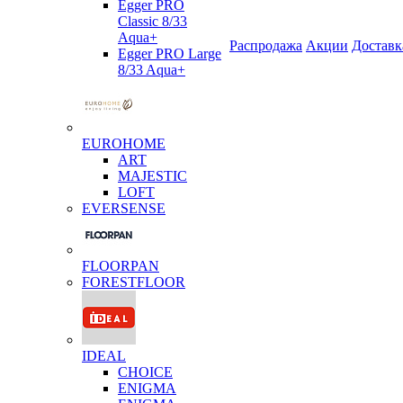
Egger PRO
Classic 8/33
Aqua+
Распродажа
Акции
Доставк
Egger PRO Large
8/33 Aqua+
EUROHOME
ART
MAJESTIC
LOFT
EVERSENSE
FLOORPAN
FORESTFLOOR
IDEAL
CHOICE
ENIGMA