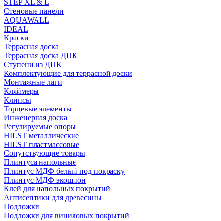
STEP XL & L
Стеновые панели
AQUAWALL
IDEAL
Краски
Террасная доска
Террасная доска ДПК
Ступени из ДПК
Комплектующие для террасной доски
Монтажные лаги
Кляймеры
Клипсы
Торцевые элементы
Инженерная доска
Регулируемые опоры
HILST металлические
HILST пластмассовые
Сопутствующие товары
Плинтуса напольные
Плинтус МДФ белый под покраску
Плинтус МДФ экошпон
Клей для напольных покрытий
Антисептики для древесины
Подложки
Подложки для виниловых покрытий