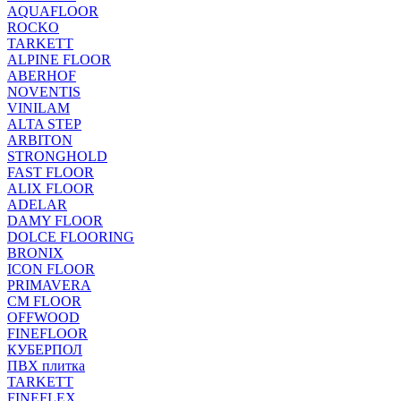
AQUAFLOOR
ROCKO
TARKETT
ALPINE FLOOR
ABERHOF
NOVENTIS
VINILAM
ALTA STEP
ARBITON
STRONGHOLD
FAST FLOOR
ALIX FLOOR
ADELAR
DAMY FLOOR
DOLCE FLOORING
BRONIX
ICON FLOOR
PRIMAVERA
CM FLOOR
OFFWOOD
FINEFLOOR
КУБЕРПОЛ
ПВХ плитка
TARKETT
FINEFLEX