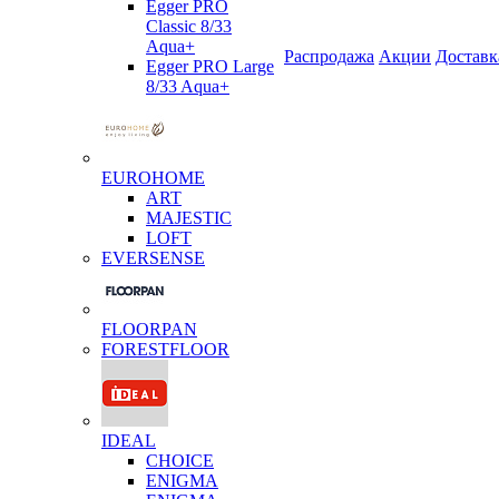
Egger PRO
Classic 8/33
Aqua+
Распродажа
Акции
Доставк
Egger PRO Large
8/33 Aqua+
EUROHOME
ART
MAJESTIC
LOFT
EVERSENSE
FLOORPAN
FORESTFLOOR
IDEAL
CHOICE
ENIGMA