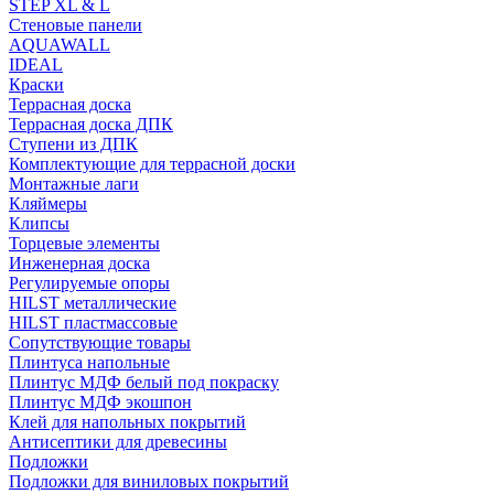
STEP XL & L
Стеновые панели
AQUAWALL
IDEAL
Краски
Террасная доска
Террасная доска ДПК
Ступени из ДПК
Комплектующие для террасной доски
Монтажные лаги
Кляймеры
Клипсы
Торцевые элементы
Инженерная доска
Регулируемые опоры
HILST металлические
HILST пластмассовые
Сопутствующие товары
Плинтуса напольные
Плинтус МДФ белый под покраску
Плинтус МДФ экошпон
Клей для напольных покрытий
Антисептики для древесины
Подложки
Подложки для виниловых покрытий