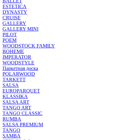
BALLET
ESTETICA
DYNASTY
CRUISE
GALLERY
GALLERY MINI
PILOT
POEM
WOODSTOCK FAMILY
BOHEME
IMPERATOR
WOODSTYLE
Паркетная доска
POLARWOOD
TARKETT
SALSA
EUROPARQUET
KLASSIKA
SALSA ART
TANGO ART
TANGO CLASSIC
RUMBA
SALSA PREMIUM
TANGO
SAMBA