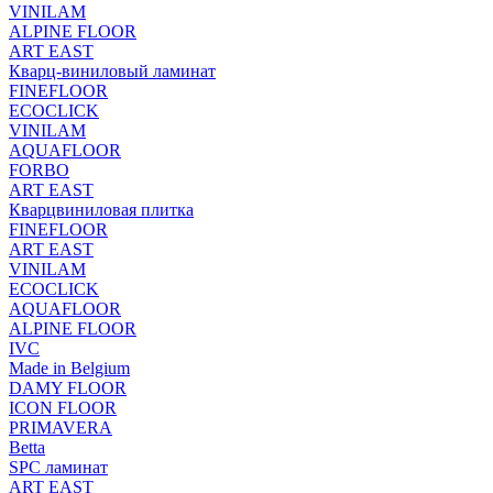
VINILAM
ALPINE FLOOR
ART EAST
Кварц-виниловый ламинат
FINEFLOOR
ECOCLICK
VINILAM
AQUAFLOOR
FORBO
ART EAST
Кварцвиниловая плитка
FINEFLOOR
ART EAST
VINILAM
ECOCLICK
AQUAFLOOR
ALPINE FLOOR
IVC
Made in Belgium
DAMY FLOOR
ICON FLOOR
PRIMAVERA
Betta
SPC ламинат
ART EAST