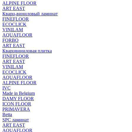
ALPINE FLOOR
ART EAST
Кварц-виниловый ламинат
FINEFLOOR
ECOCLICK
VINILAM
AQUAFLOOR
FORBO
ART EAST
Кварцвиниловая плитка
FINEFLOOR
ART EAST
VINILAM
ECOCLICK
AQUAFLOOR
ALPINE FLOOR
IVC
Made in Belgium
DAMY FLOOR
ICON FLOOR
PRIMAVERA
Betta
SPC ламинат
ART EAST
AQUAFLOOR