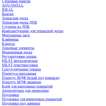
Стеновые панели
AQUAWALL
IDEAL
Краски
Террасная доска
Террасная доска ДПК
Ступени из ДПК
Комплектующие для террасной доски
Монтажные лаги
Кляймеры
Клипсы
Торцевые элементы
Инженерная доска
Регулируемые опоры
HILST металлические
HILST пластмассовые
Сопутствующие товары
Плинтуса напольные
Плинтус МДФ белый под покраску
Плинтус МДФ экошпон
Клей для напольных покрытий
Антисептики для древесины
Подложки
Подложки для виниловых покрытий
Подложки под ламинат