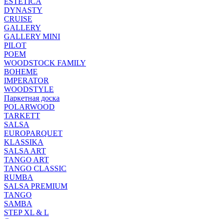
ESTETICA
DYNASTY
CRUISE
GALLERY
GALLERY MINI
PILOT
POEM
WOODSTOCK FAMILY
BOHEME
IMPERATOR
WOODSTYLE
Паркетная доска
POLARWOOD
TARKETT
SALSA
EUROPARQUET
KLASSIKA
SALSA ART
TANGO ART
TANGO CLASSIC
RUMBA
SALSA PREMIUM
TANGO
SAMBA
STEP XL & L