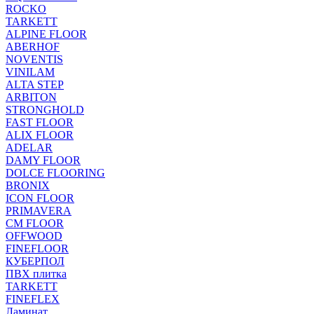
ROCKO
TARKETT
ALPINE FLOOR
ABERHOF
NOVENTIS
VINILAM
ALTA STEP
ARBITON
STRONGHOLD
FAST FLOOR
ALIX FLOOR
ADELAR
DAMY FLOOR
DOLCE FLOORING
BRONIX
ICON FLOOR
PRIMAVERA
CM FLOOR
OFFWOOD
FINEFLOOR
КУБЕРПОЛ
ПВХ плитка
TARKETT
FINEFLEX
Ламинат