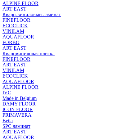
ALPINE FLOOR
ART EAST
Кварц-виниловый ламинат
FINEFLOOR
ECOCLICK
VINILAM
AQUAFLOOR
FORBO
ART EAST
Кварцвиниловая плитка
FINEFLOOR
ART EAST
VINILAM
ECOCLICK
AQUAFLOOR
ALPINE FLOOR
IVC
Made in Belgium
DAMY FLOOR
ICON FLOOR
PRIMAVERA
Betta
SPC ламинат
ART EAST
AQUAFLOOR