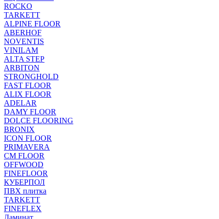
ROCKO
TARKETT
ALPINE FLOOR
ABERHOF
NOVENTIS
VINILAM
ALTA STEP
ARBITON
STRONGHOLD
FAST FLOOR
ALIX FLOOR
ADELAR
DAMY FLOOR
DOLCE FLOORING
BRONIX
ICON FLOOR
PRIMAVERA
CM FLOOR
OFFWOOD
FINEFLOOR
КУБЕРПОЛ
ПВХ плитка
TARKETT
FINEFLEX
Ламинат