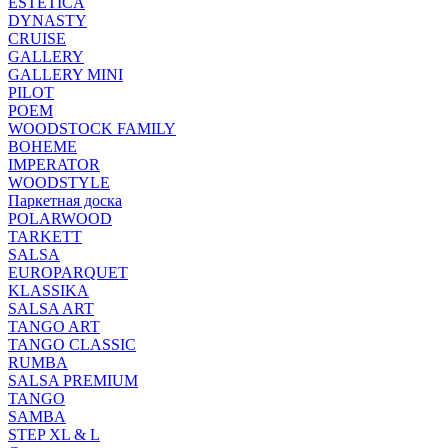
ESTETICA
DYNASTY
CRUISE
GALLERY
GALLERY MINI
PILOT
POEM
WOODSTOCK FAMILY
BOHEME
IMPERATOR
WOODSTYLE
Паркетная доска
POLARWOOD
TARKETT
SALSA
EUROPARQUET
KLASSIKA
SALSA ART
TANGO ART
TANGO CLASSIC
RUMBA
SALSA PREMIUM
TANGO
SAMBA
STEP XL & L