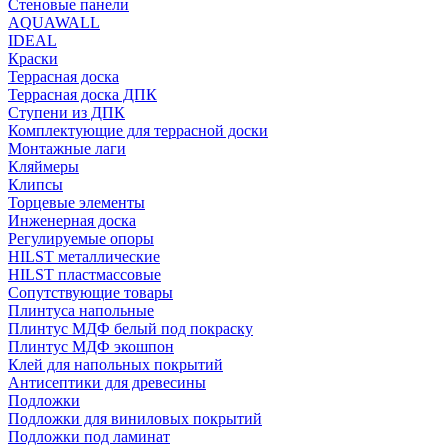
Стеновые панели
AQUAWALL
IDEAL
Краски
Террасная доска
Террасная доска ДПК
Ступени из ДПК
Комплектующие для террасной доски
Монтажные лаги
Кляймеры
Клипсы
Торцевые элементы
Инженерная доска
Регулируемые опоры
HILST металлические
HILST пластмассовые
Сопутствующие товары
Плинтуса напольные
Плинтус МДФ белый под покраску
Плинтус МДФ экошпон
Клей для напольных покрытий
Антисептики для древесины
Подложки
Подложки для виниловых покрытий
Подложки под ламинат