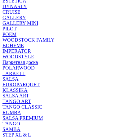
ESTETICA
DYNASTY
CRUISE
GALLERY
GALLERY MINI
PILOT
POEM
WOODSTOCK FAMILY
BOHEME
IMPERATOR
WOODSTYLE
Паркетная доска
POLARWOOD
TARKETT
SALSA
EUROPARQUET
KLASSIKA
SALSA ART
TANGO ART
TANGO CLASSIC
RUMBA
SALSA PREMIUM
TANGO
SAMBA
STEP XL & L