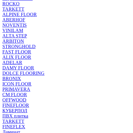
ROCKO
TARKETT
ALPINE FLOOR
ABERHOF
NOVENTIS
VINILAM
ALTA STEP
ARBITON
STRONGHOLD
FAST FLOOR
ALIX FLOOR
ADELAR
DAMY FLOOR
DOLCE FLOORING
BRONIX
ICON FLOOR
PRIMAVERA
CM FLOOR
OFFWOOD
FINEFLOOR
КУБЕРПОЛ
ПВХ плитка
TARKETT
FINEFLEX
Ламинат