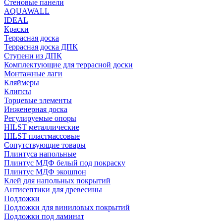
Стеновые панели
AQUAWALL
IDEAL
Краски
Террасная доска
Террасная доска ДПК
Ступени из ДПК
Комплектующие для террасной доски
Монтажные лаги
Кляймеры
Клипсы
Торцевые элементы
Инженерная доска
Регулируемые опоры
HILST металлические
HILST пластмассовые
Сопутствующие товары
Плинтуса напольные
Плинтус МДФ белый под покраску
Плинтус МДФ экошпон
Клей для напольных покрытий
Антисептики для древесины
Подложки
Подложки для виниловых покрытий
Подложки под ламинат