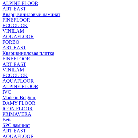
ALPINE FLOOR
ART EAST
Кварц-виниловый ламинат
FINEFLOOR
ECOCLICK
VINILAM
AQUAFLOOR
FORBO
ART EAST
Кварцвиниловая плитка
FINEFLOOR
ART EAST
VINILAM
ECOCLICK
AQUAFLOOR
ALPINE FLOOR
IVC
Made in Belgium
DAMY FLOOR
ICON FLOOR
PRIMAVERA
Betta
SPC ламинат
ART EAST
AQUAFLOOR