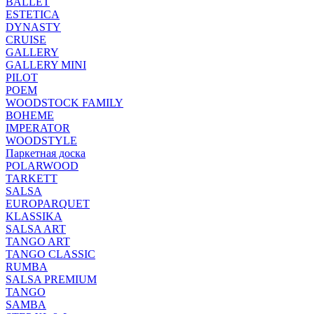
BALLET
ESTETICA
DYNASTY
CRUISE
GALLERY
GALLERY MINI
PILOT
POEM
WOODSTOCK FAMILY
BOHEME
IMPERATOR
WOODSTYLE
Паркетная доска
POLARWOOD
TARKETT
SALSA
EUROPARQUET
KLASSIKA
SALSA ART
TANGO ART
TANGO CLASSIC
RUMBA
SALSA PREMIUM
TANGO
SAMBA