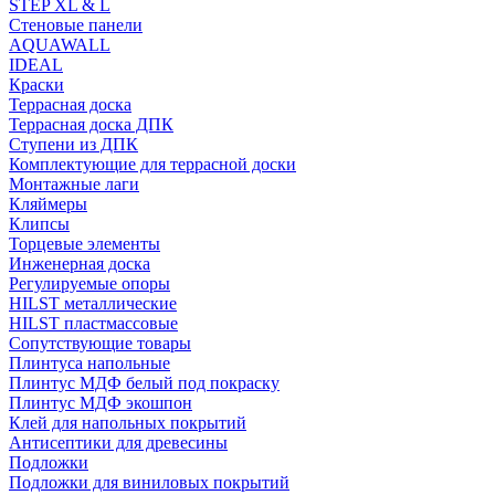
STEP XL & L
Стеновые панели
AQUAWALL
IDEAL
Краски
Террасная доска
Террасная доска ДПК
Ступени из ДПК
Комплектующие для террасной доски
Монтажные лаги
Кляймеры
Клипсы
Торцевые элементы
Инженерная доска
Регулируемые опоры
HILST металлические
HILST пластмассовые
Сопутствующие товары
Плинтуса напольные
Плинтус МДФ белый под покраску
Плинтус МДФ экошпон
Клей для напольных покрытий
Антисептики для древесины
Подложки
Подложки для виниловых покрытий