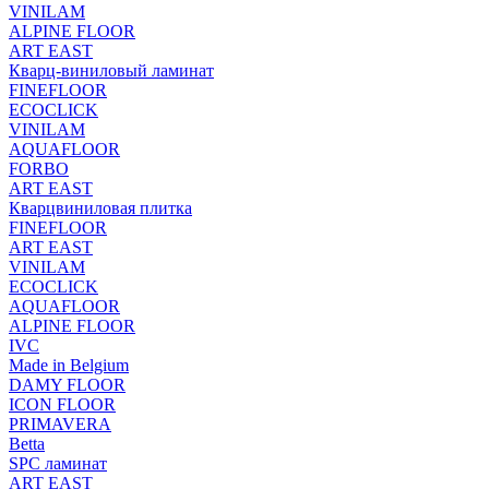
VINILAM
ALPINE FLOOR
ART EAST
Кварц-виниловый ламинат
FINEFLOOR
ECOCLICK
VINILAM
AQUAFLOOR
FORBO
ART EAST
Кварцвиниловая плитка
FINEFLOOR
ART EAST
VINILAM
ECOCLICK
AQUAFLOOR
ALPINE FLOOR
IVC
Made in Belgium
DAMY FLOOR
ICON FLOOR
PRIMAVERA
Betta
SPC ламинат
ART EAST