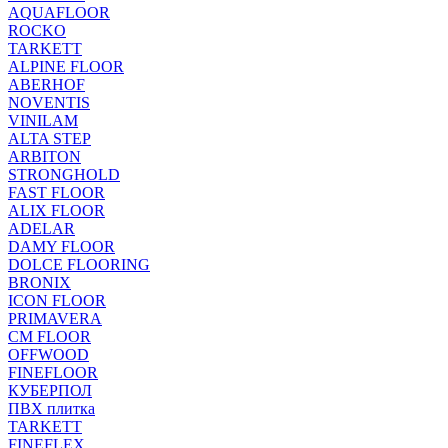
AQUAFLOOR
ROCKO
TARKETT
ALPINE FLOOR
ABERHOF
NOVENTIS
VINILAM
ALTA STEP
ARBITON
STRONGHOLD
FAST FLOOR
ALIX FLOOR
ADELAR
DAMY FLOOR
DOLCE FLOORING
BRONIX
ICON FLOOR
PRIMAVERA
CM FLOOR
OFFWOOD
FINEFLOOR
КУБЕРПОЛ
ПВХ плитка
TARKETT
FINEFLEX