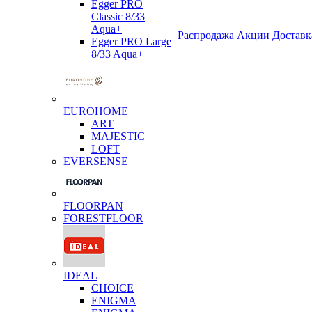
Egger PRO
Classic 8/33
Aqua+
Распродажа
Акции
Доставк
Egger PRO Large
8/33 Aqua+
EUROHOME
ART
MAJESTIC
LOFT
EVERSENSE
FLOORPAN
FORESTFLOOR
IDEAL
CHOICE
ENIGMA