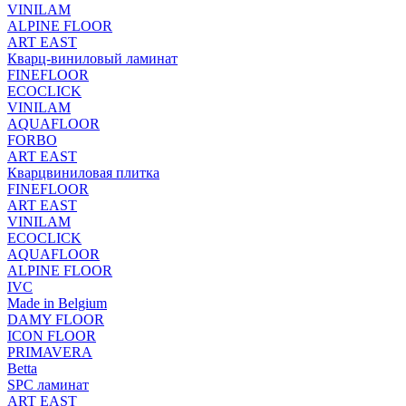
VINILAM
ALPINE FLOOR
ART EAST
Кварц-виниловый ламинат
FINEFLOOR
ECOCLICK
VINILAM
AQUAFLOOR
FORBO
ART EAST
Кварцвиниловая плитка
FINEFLOOR
ART EAST
VINILAM
ECOCLICK
AQUAFLOOR
ALPINE FLOOR
IVC
Made in Belgium
DAMY FLOOR
ICON FLOOR
PRIMAVERA
Betta
SPC ламинат
ART EAST