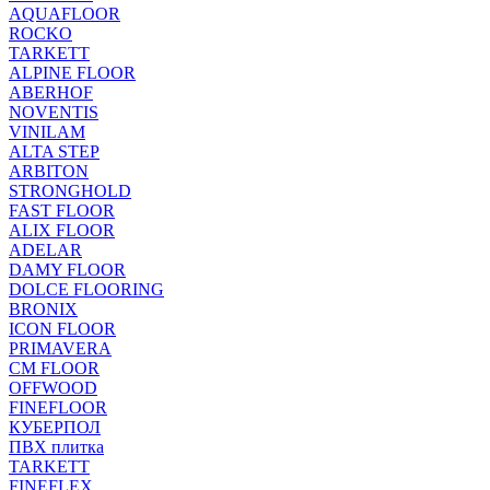
AQUAFLOOR
ROCKO
TARKETT
ALPINE FLOOR
ABERHOF
NOVENTIS
VINILAM
ALTA STEP
ARBITON
STRONGHOLD
FAST FLOOR
ALIX FLOOR
ADELAR
DAMY FLOOR
DOLCE FLOORING
BRONIX
ICON FLOOR
PRIMAVERA
CM FLOOR
OFFWOOD
FINEFLOOR
КУБЕРПОЛ
ПВХ плитка
TARKETT
FINEFLEX