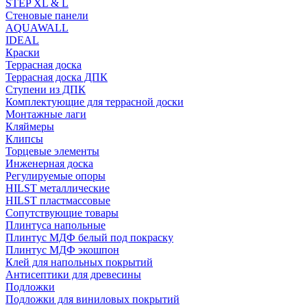
STEP XL & L
Стеновые панели
AQUAWALL
IDEAL
Краски
Террасная доска
Террасная доска ДПК
Ступени из ДПК
Комплектующие для террасной доски
Монтажные лаги
Кляймеры
Клипсы
Торцевые элементы
Инженерная доска
Регулируемые опоры
HILST металлические
HILST пластмассовые
Сопутствующие товары
Плинтуса напольные
Плинтус МДФ белый под покраску
Плинтус МДФ экошпон
Клей для напольных покрытий
Антисептики для древесины
Подложки
Подложки для виниловых покрытий