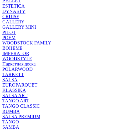
BALLET
ESTETICA
DYNASTY
CRUISE
GALLERY
GALLERY MINI
PILOT
POEM
WOODSTOCK FAMILY
BOHEME
IMPERATOR
WOODSTYLE
Паркетная доска
POLARWOOD
TARKETT
SALSA
EUROPARQUET
KLASSIKA
SALSA ART
TANGO ART
TANGO CLASSIC
RUMBA
SALSA PREMIUM
TANGO
SAMBA