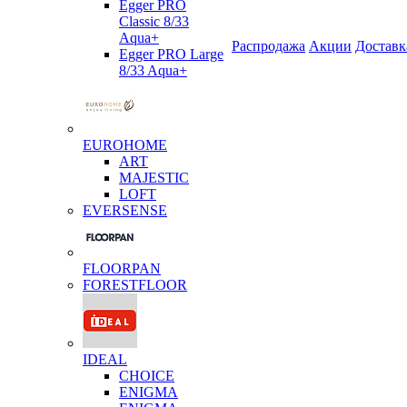
Egger PRO
Classic 8/33
Aqua+
Распродажа
Акции
Доставк
Egger PRO Large
8/33 Aqua+
EUROHOME
ART
MAJESTIC
LOFT
EVERSENSE
FLOORPAN
FORESTFLOOR
IDEAL
CHOICE
ENIGMA