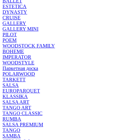
BALLET
ESTETICA
DYNASTY
CRUISE
GALLERY
GALLERY MINI
PILOT
POEM
WOODSTOCK FAMILY
BOHEME
IMPERATOR
WOODSTYLE
Паркетная доска
POLARWOOD
TARKETT
SALSA
EUROPARQUET
KLASSIKA
SALSA ART
TANGO ART
TANGO CLASSIC
RUMBA
SALSA PREMIUM
TANGO
SAMBA