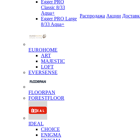
Egger PRO
Classic 8/33
Aqua+
Распродажа
Акции
Доставк
Egger PRO Large
8/33 Aqua+
EUROHOME
ART
MAJESTIC
LOFT
EVERSENSE
FLOORPAN
FORESTFLOOR
IDEAL
CHOICE
ENIGMA