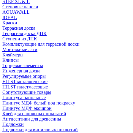
STEP XL & L
Стеновые панели
AQUAWALL
IDEAL
Краски
Террасная доска
Террасная доска ДПК
Ступени из ДПК
Комплектующие для террасной доски
Монтажные лаги
Кляймеры
Клипсы
Торцевые элементы
Инженерная доска
Регулируемые опоры
HILST металлические
HILST пластмассовые
Сопутствующие товары
Плинтуса напольные
Плинтус МДФ белый под покраску
Плинтус МДФ экошпон
Клей для напольных покрытий
Антисептики для древесины
Подложки
Подложки для виниловых покрытий