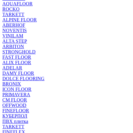
AQUAFLOOR
ROCKO
TARKETT
ALPINE FLOOR
ABERHOF
NOVENTIS
VINILAM
ALTA STEP
ARBITON
STRONGHOLD
FAST FLOOR
ALIX FLOOR
ADELAR
DAMY FLOOR
DOLCE FLOORING
BRONIX
ICON FLOOR
PRIMAVERA
CM FLOOR
OFFWOOD
FINEFLOOR
КУБЕРПОЛ
ПВХ плитка
TARKETT
FINEFLEX