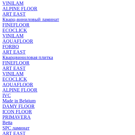
VINILAM
ALPINE FLOOR
ART EAST
Кварц-виниловый ламинат
FINEFLOOR
ECOCLICK
VINILAM
AQUAFLOOR
FORBO
ART EAST
Кварцвиниловая плитка
FINEFLOOR
ART EAST
VINILAM
ECOCLICK
AQUAFLOOR
ALPINE FLOOR
IVC
Made in Belgium
DAMY FLOOR
ICON FLOOR
PRIMAVERA
Betta
SPC ламинат
ART EAST