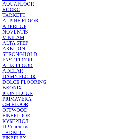
AQUAFLOOR
ROCKO
TARKETT
ALPINE FLOOR
ABERHOF
NOVENTIS
VINILAM
ALTA STEP
ARBITON
STRONGHOLD
FAST FLOOR
ALIX FLOOR
ADELAR
DAMY FLOOR
DOLCE FLOORING
BRONIX
ICON FLOOR
PRIMAVERA
CM FLOOR
OFFWOOD
FINEFLOOR
КУБЕРПОЛ
ПВХ плитка
TARKETT
FINEFLEX