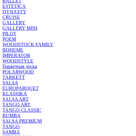
BALLET
ESTETICA
DYNASTY
CRUISE
GALLERY
GALLERY MINI
PILOT
POEM
WOODSTOCK FAMILY
BOHEME
IMPERATOR
WOODSTYLE
Паркетная доска
POLARWOOD
TARKETT
SALSA
EUROPARQUET
KLASSIKA
SALSA ART
TANGO ART
TANGO CLASSIC
RUMBA
SALSA PREMIUM
TANGO
SAMBA