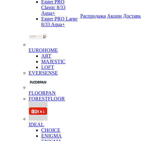
Egger PRO
Classic 8/33
Aqua+
Распродажа
Акции
Доставк
Egger PRO Large
8/33 Aqua+
EUROHOME
ART
MAJESTIC
LOFT
EVERSENSE
FLOORPAN
FORESTFLOOR
IDEAL
CHOICE
ENIGMA