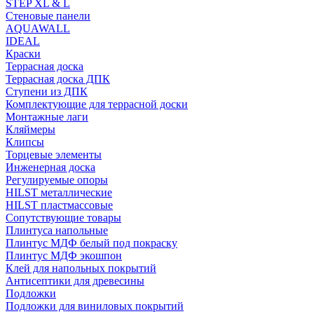
STEP XL & L
Стеновые панели
AQUAWALL
IDEAL
Краски
Террасная доска
Террасная доска ДПК
Ступени из ДПК
Комплектующие для террасной доски
Монтажные лаги
Кляймеры
Клипсы
Торцевые элементы
Инженерная доска
Регулируемые опоры
HILST металлические
HILST пластмассовые
Сопутствующие товары
Плинтуса напольные
Плинтус МДФ белый под покраску
Плинтус МДФ экошпон
Клей для напольных покрытий
Антисептики для древесины
Подложки
Подложки для виниловых покрытий