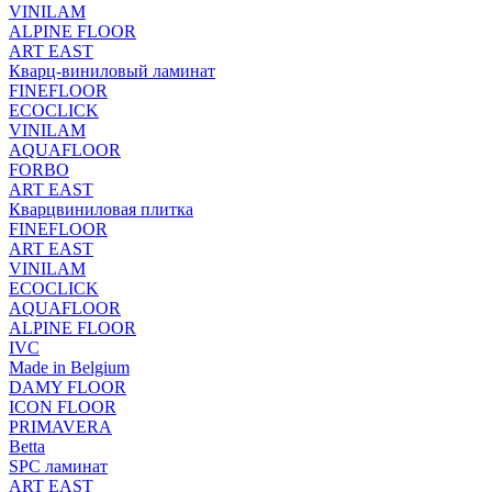
VINILAM
ALPINE FLOOR
ART EAST
Кварц-виниловый ламинат
FINEFLOOR
ECOCLICK
VINILAM
AQUAFLOOR
FORBO
ART EAST
Кварцвиниловая плитка
FINEFLOOR
ART EAST
VINILAM
ECOCLICK
AQUAFLOOR
ALPINE FLOOR
IVC
Made in Belgium
DAMY FLOOR
ICON FLOOR
PRIMAVERA
Betta
SPC ламинат
ART EAST