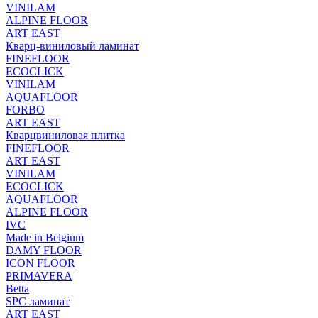
VINILAM
ALPINE FLOOR
ART EAST
Кварц-виниловый ламинат
FINEFLOOR
ECOCLICK
VINILAM
AQUAFLOOR
FORBO
ART EAST
Кварцвиниловая плитка
FINEFLOOR
ART EAST
VINILAM
ECOCLICK
AQUAFLOOR
ALPINE FLOOR
IVC
Made in Belgium
DAMY FLOOR
ICON FLOOR
PRIMAVERA
Betta
SPC ламинат
ART EAST