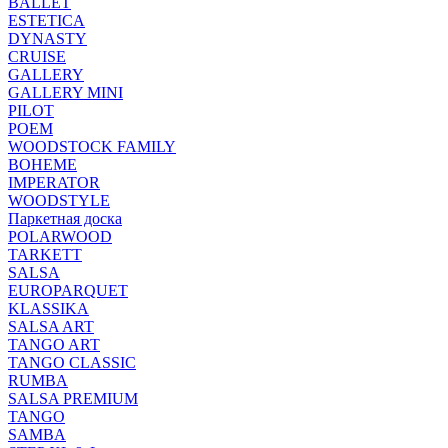
BALLET
ESTETICA
DYNASTY
CRUISE
GALLERY
GALLERY MINI
PILOT
POEM
WOODSTOCK FAMILY
BOHEME
IMPERATOR
WOODSTYLE
Паркетная доска
POLARWOOD
TARKETT
SALSA
EUROPARQUET
KLASSIKA
SALSA ART
TANGO ART
TANGO CLASSIC
RUMBA
SALSA PREMIUM
TANGO
SAMBA