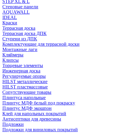
STEP XL & L
Стеновые панели
AQUAWALL
IDEAL
Краски
Террасная доска
Террасная доска ДПК
Ступени из ДПК
Комплектующие для террасной доски
Монтажные лаги
Кляймеры
Клипсы
Торцевые элементы
Инженерная доска
Регулируемые опоры
HILST металлические
HILST пластмассовые
Сопутствующие товары
Плинтуса напольные
Плинтус МДФ белый под покраску
Плинтус МДФ экошпон
Клей для напольных покрытий
Антисептики для древесины
Подложки
Подложки для виниловых покрытий