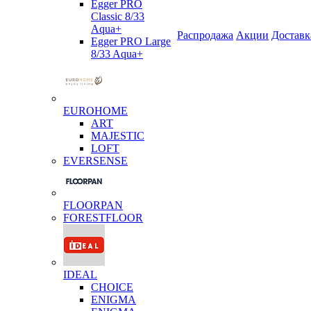
Egger PRO
Classic 8/33
Aqua+
Распродажа
Акции
Доставк
Egger PRO Large
8/33 Aqua+
EUROHOME
ART
MAJESTIC
LOFT
EVERSENSE
FLOORPAN
FORESTFLOOR
IDEAL
CHOICE
ENIGMA