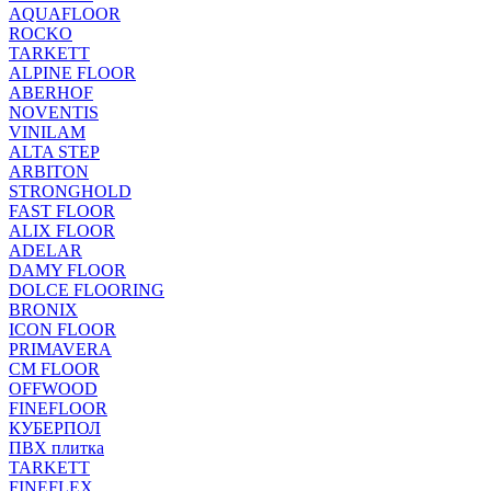
AQUAFLOOR
ROCKO
TARKETT
ALPINE FLOOR
ABERHOF
NOVENTIS
VINILAM
ALTA STEP
ARBITON
STRONGHOLD
FAST FLOOR
ALIX FLOOR
ADELAR
DAMY FLOOR
DOLCE FLOORING
BRONIX
ICON FLOOR
PRIMAVERA
CM FLOOR
OFFWOOD
FINEFLOOR
КУБЕРПОЛ
ПВХ плитка
TARKETT
FINEFLEX