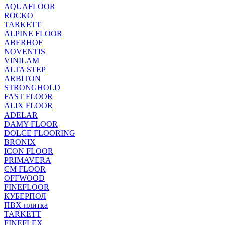
AQUAFLOOR
ROCKO
TARKETT
ALPINE FLOOR
ABERHOF
NOVENTIS
VINILAM
ALTA STEP
ARBITON
STRONGHOLD
FAST FLOOR
ALIX FLOOR
ADELAR
DAMY FLOOR
DOLCE FLOORING
BRONIX
ICON FLOOR
PRIMAVERA
CM FLOOR
OFFWOOD
FINEFLOOR
КУБЕРПОЛ
ПВХ плитка
TARKETT
FINEFLEX