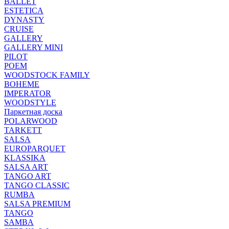
BALLET
ESTETICA
DYNASTY
CRUISE
GALLERY
GALLERY MINI
PILOT
POEM
WOODSTOCK FAMILY
BOHEME
IMPERATOR
WOODSTYLE
Паркетная доска
POLARWOOD
TARKETT
SALSA
EUROPARQUET
KLASSIKA
SALSA ART
TANGO ART
TANGO CLASSIC
RUMBA
SALSA PREMIUM
TANGO
SAMBA