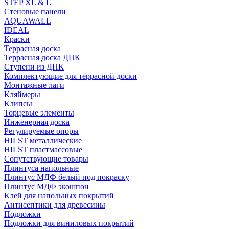
STEP XL & L
Стеновые панели
AQUAWALL
IDEAL
Краски
Террасная доска
Террасная доска ДПК
Ступени из ДПК
Комплектующие для террасной доски
Монтажные лаги
Кляймеры
Клипсы
Торцевые элементы
Инженерная доска
Регулируемые опоры
HILST металлические
HILST пластмассовые
Сопутствующие товары
Плинтуса напольные
Плинтус МДФ белый под покраску
Плинтус МДФ экошпон
Клей для напольных покрытий
Антисептики для древесины
Подложки
Подложки для виниловых покрытий