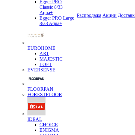
Egger PRO
Classic 8/33
Aqua+
Распродажа
Акции
Доставк
Egger PRO Large
8/33 Aqua+
EUROHOME
ART
MAJESTIC
LOFT
EVERSENSE
FLOORPAN
FORESTFLOOR
IDEAL
CHOICE
ENIGMA