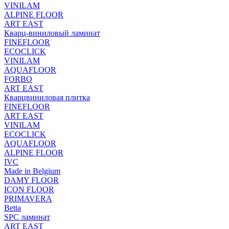
VINILAM
ALPINE FLOOR
ART EAST
Кварц-виниловый ламинат
FINEFLOOR
ECOCLICK
VINILAM
AQUAFLOOR
FORBO
ART EAST
Кварцвиниловая плитка
FINEFLOOR
ART EAST
VINILAM
ECOCLICK
AQUAFLOOR
ALPINE FLOOR
IVC
Made in Belgium
DAMY FLOOR
ICON FLOOR
PRIMAVERA
Betta
SPC ламинат
ART EAST