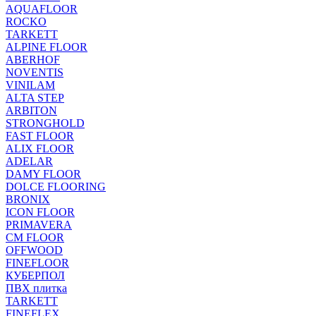
AQUAFLOOR
ROCKO
TARKETT
ALPINE FLOOR
ABERHOF
NOVENTIS
VINILAM
ALTA STEP
ARBITON
STRONGHOLD
FAST FLOOR
ALIX FLOOR
ADELAR
DAMY FLOOR
DOLCE FLOORING
BRONIX
ICON FLOOR
PRIMAVERA
CM FLOOR
OFFWOOD
FINEFLOOR
КУБЕРПОЛ
ПВХ плитка
TARKETT
FINEFLEX