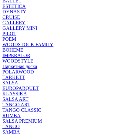
BALLET
ESTETICA
DYNASTY
CRUISE
GALLERY
GALLERY MINI
PILOT
POEM
WOODSTOCK FAMILY
BOHEME
IMPERATOR
WOODSTYLE
Паркетная доска
POLARWOOD
TARKETT
SALSA
EUROPARQUET
KLASSIKA
SALSA ART
TANGO ART
TANGO CLASSIC
RUMBA
SALSA PREMIUM
TANGO
SAMBA