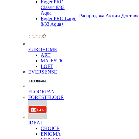
Egger PRO
Classic 8/33
Aqua+
Распродажа
Акции
Доставк
Egger PRO Large
8/33 Aqua+
EUROHOME
ART
MAJESTIC
LOFT
EVERSENSE
FLOORPAN
FORESTFLOOR
IDEAL
CHOICE
ENIGMA