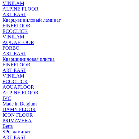
VINILAM
ALPINE FLOOR
ART EAST
Кварц-виниловый ламинат
FINEFLOOR
ECOCLICK
VINILAM
AQUAFLOOR
FORBO
ART EAST
Кварцвиниловая плитка
FINEFLOOR
ART EAST
VINILAM
ECOCLICK
AQUAFLOOR
ALPINE FLOOR
IVC
Made in Belgium
DAMY FLOOR
ICON FLOOR
PRIMAVERA
Betta
SPC ламинат
ART EAST