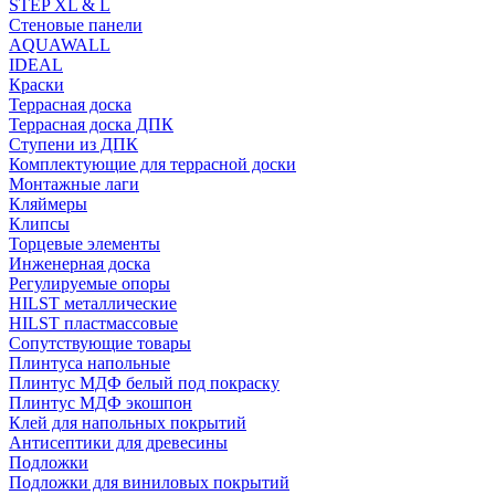
STEP XL & L
Стеновые панели
AQUAWALL
IDEAL
Краски
Террасная доска
Террасная доска ДПК
Ступени из ДПК
Комплектующие для террасной доски
Монтажные лаги
Кляймеры
Клипсы
Торцевые элементы
Инженерная доска
Регулируемые опоры
HILST металлические
HILST пластмассовые
Сопутствующие товары
Плинтуса напольные
Плинтус МДФ белый под покраску
Плинтус МДФ экошпон
Клей для напольных покрытий
Антисептики для древесины
Подложки
Подложки для виниловых покрытий