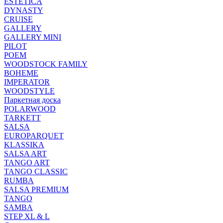
ESTETICA
DYNASTY
CRUISE
GALLERY
GALLERY MINI
PILOT
POEM
WOODSTOCK FAMILY
BOHEME
IMPERATOR
WOODSTYLE
Паркетная доска
POLARWOOD
TARKETT
SALSA
EUROPARQUET
KLASSIKA
SALSA ART
TANGO ART
TANGO CLASSIC
RUMBA
SALSA PREMIUM
TANGO
SAMBA
STEP XL & L