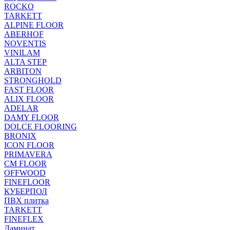
ROCKO
TARKETT
ALPINE FLOOR
ABERHOF
NOVENTIS
VINILAM
ALTA STEP
ARBITON
STRONGHOLD
FAST FLOOR
ALIX FLOOR
ADELAR
DAMY FLOOR
DOLCE FLOORING
BRONIX
ICON FLOOR
PRIMAVERA
CM FLOOR
OFFWOOD
FINEFLOOR
КУБЕРПОЛ
ПВХ плитка
TARKETT
FINEFLEX
Ламинат