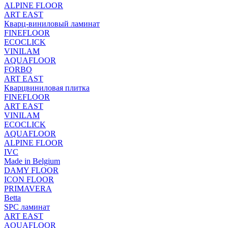
ALPINE FLOOR
ART EAST
Кварц-виниловый ламинат
FINEFLOOR
ECOCLICK
VINILAM
AQUAFLOOR
FORBO
ART EAST
Кварцвиниловая плитка
FINEFLOOR
ART EAST
VINILAM
ECOCLICK
AQUAFLOOR
ALPINE FLOOR
IVC
Made in Belgium
DAMY FLOOR
ICON FLOOR
PRIMAVERA
Betta
SPC ламинат
ART EAST
AQUAFLOOR