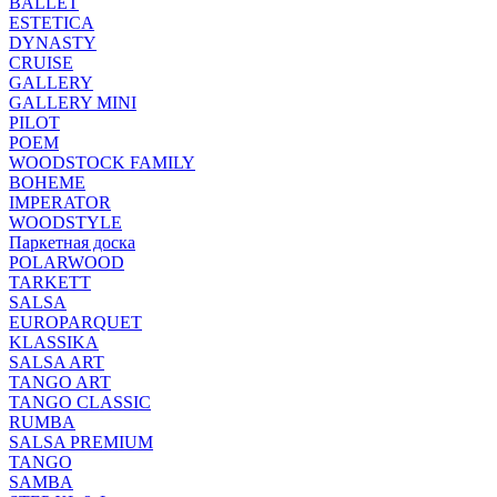
BALLET
ESTETICA
DYNASTY
CRUISE
GALLERY
GALLERY MINI
PILOT
POEM
WOODSTOCK FAMILY
BOHEME
IMPERATOR
WOODSTYLE
Паркетная доска
POLARWOOD
TARKETT
SALSA
EUROPARQUET
KLASSIKA
SALSA ART
TANGO ART
TANGO CLASSIC
RUMBA
SALSA PREMIUM
TANGO
SAMBA