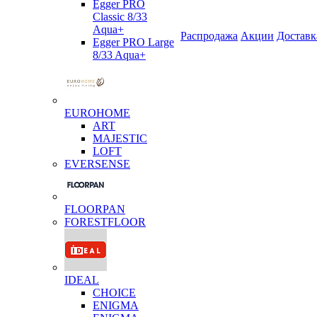
Egger PRO
Classic 8/33
Aqua+
Распродажа
Акции
Доставк
Egger PRO Large
8/33 Aqua+
EUROHOME
ART
MAJESTIC
LOFT
EVERSENSE
FLOORPAN
FORESTFLOOR
IDEAL
CHOICE
ENIGMA