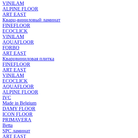
VINILAM
ALPINE FLOOR
ART EAST
Кварц-виниловый ламинат
FINEFLOOR
ECOCLICK
VINILAM
AQUAFLOOR
FORBO
ART EAST
Кварцвиниловая плитка
FINEFLOOR
ART EAST
VINILAM
ECOCLICK
AQUAFLOOR
ALPINE FLOOR
IVC
Made in Belgium
DAMY FLOOR
ICON FLOOR
PRIMAVERA
Betta
SPC ламинат
ART EAST