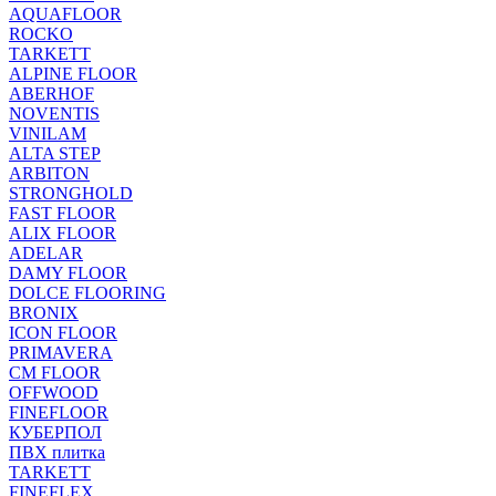
AQUAFLOOR
ROCKO
TARKETT
ALPINE FLOOR
ABERHOF
NOVENTIS
VINILAM
ALTA STEP
ARBITON
STRONGHOLD
FAST FLOOR
ALIX FLOOR
ADELAR
DAMY FLOOR
DOLCE FLOORING
BRONIX
ICON FLOOR
PRIMAVERA
CM FLOOR
OFFWOOD
FINEFLOOR
КУБЕРПОЛ
ПВХ плитка
TARKETT
FINEFLEX