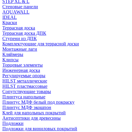
STEP XL & L
Стеновые панели
AQUAWALL
IDEAL
Краски
Террасная доска
Террасная доска ДПК
Ступени из ДПК
Комплектующие для террасной доски
Монтажные лаги
Кляймеры
Клипсы
Торцевые элементы
Инженерная доска
Регулируемые опоры
HILST металлические
HILST пластмассовые
Сопутствующие товары
Плинтуса напольные
Плинтус МДФ белый под покраску
Плинтус МДФ экошпон
Клей для напольных покрытий
Антисептики для древесины
Подложки
Подложки для виниловых покрытий