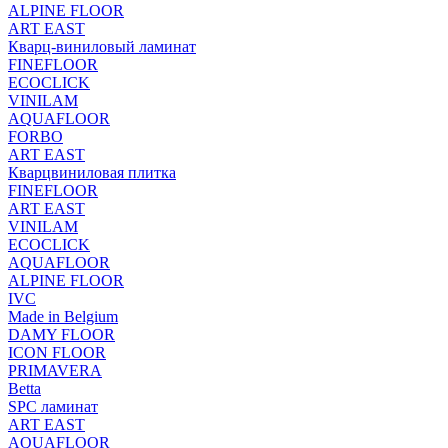
ALPINE FLOOR
ART EAST
Кварц-виниловый ламинат
FINEFLOOR
ECOCLICK
VINILAM
AQUAFLOOR
FORBO
ART EAST
Кварцвиниловая плитка
FINEFLOOR
ART EAST
VINILAM
ECOCLICK
AQUAFLOOR
ALPINE FLOOR
IVC
Made in Belgium
DAMY FLOOR
ICON FLOOR
PRIMAVERA
Betta
SPC ламинат
ART EAST
AQUAFLOOR