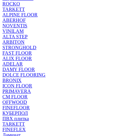
ROCKO
TARKETT
ALPINE FLOOR
ABERHOF
NOVENTIS
VINILAM
ALTA STEP
ARBITON
STRONGHOLD
FAST FLOOR
ALIX FLOOR
ADELAR
DAMY FLOOR
DOLCE FLOORING
BRONIX
ICON FLOOR
PRIMAVERA
CM FLOOR
OFFWOOD
FINEFLOOR
КУБЕРПОЛ
ПВХ плитка
TARKETT
FINEFLEX
Ламинат