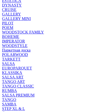
ESTETICA
DYNASTY
CRUISE
GALLERY
GALLERY MINI
PILOT
POEM
WOODSTOCK FAMILY
BOHEME
IMPERATOR
WOODSTYLE
Паркетная доска
POLARWOOD
TARKETT
SALSA
EUROPARQUET
KLASSIKA
SALSA ART
TANGO ART
TANGO CLASSIC
RUMBA
SALSA PREMIUM
TANGO
SAMBA
STEP XL & L