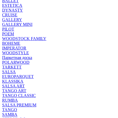
BALLET
ESTETICA
DYNASTY
CRUISE
GALLERY
GALLERY MINI
PILOT
POEM
WOODSTOCK FAMILY
BOHEME
IMPERATOR
WOODSTYLE
Паркетная доска
POLARWOOD
TARKETT
SALSA
EUROPARQUET
KLASSIKA
SALSA ART
TANGO ART
TANGO CLASSIC
RUMBA
SALSA PREMIUM
TANGO
SAMBA