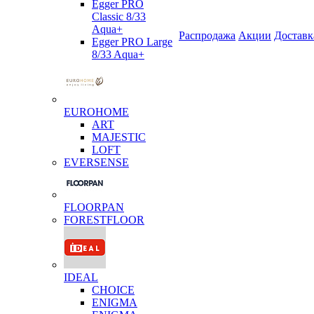
Egger PRO
Classic 8/33
Aqua+
Распродажа
Акции
Доставк
Egger PRO Large
8/33 Aqua+
EUROHOME
ART
MAJESTIC
LOFT
EVERSENSE
FLOORPAN
FORESTFLOOR
IDEAL
CHOICE
ENIGMA