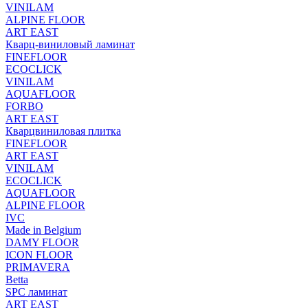
VINILAM
ALPINE FLOOR
ART EAST
Кварц-виниловый ламинат
FINEFLOOR
ECOCLICK
VINILAM
AQUAFLOOR
FORBO
ART EAST
Кварцвиниловая плитка
FINEFLOOR
ART EAST
VINILAM
ECOCLICK
AQUAFLOOR
ALPINE FLOOR
IVC
Made in Belgium
DAMY FLOOR
ICON FLOOR
PRIMAVERA
Betta
SPC ламинат
ART EAST