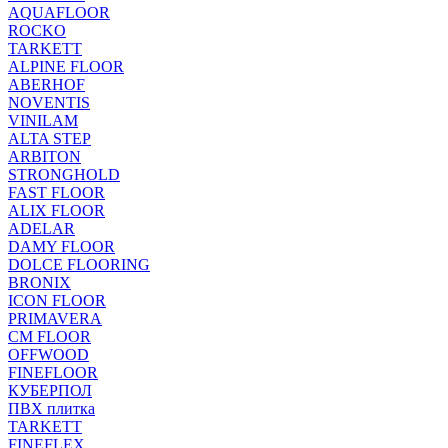
AQUAFLOOR
ROCKO
TARKETT
ALPINE FLOOR
ABERHOF
NOVENTIS
VINILAM
ALTA STEP
ARBITON
STRONGHOLD
FAST FLOOR
ALIX FLOOR
ADELAR
DAMY FLOOR
DOLCE FLOORING
BRONIX
ICON FLOOR
PRIMAVERA
CM FLOOR
OFFWOOD
FINEFLOOR
КУБЕРПОЛ
ПВХ плитка
TARKETT
FINEFLEX