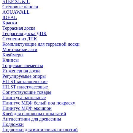
STEP XL & L
Стеновые панели
AQUAWALL
IDEAL
Краски
Террасная доска
Террасная доска ДПК
Ступени из ДПК
Комплектующие для террасной доски
Монтажные лаги
Кляймеры
Клипсы
Торцевые элементы
Инженерная доска
Регулируемые опоры
HILST металлические
HILST пластмассовые
Сопутствующие товары
Плинтуса напольные
Плинтус МДФ белый под покраску
Плинтус МДФ экошпон
Клей для напольных покрытий
Антисептики для древесины
Подложки
Подложки для виниловых покрытий