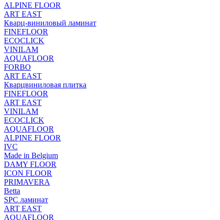
ALPINE FLOOR
ART EAST
Кварц-виниловый ламинат
FINEFLOOR
ECOCLICK
VINILAM
AQUAFLOOR
FORBO
ART EAST
Кварцвиниловая плитка
FINEFLOOR
ART EAST
VINILAM
ECOCLICK
AQUAFLOOR
ALPINE FLOOR
IVC
Made in Belgium
DAMY FLOOR
ICON FLOOR
PRIMAVERA
Betta
SPC ламинат
ART EAST
AQUAFLOOR