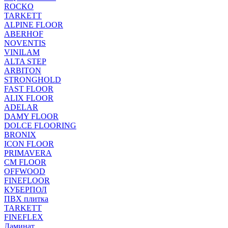
ROCKO
TARKETT
ALPINE FLOOR
ABERHOF
NOVENTIS
VINILAM
ALTA STEP
ARBITON
STRONGHOLD
FAST FLOOR
ALIX FLOOR
ADELAR
DAMY FLOOR
DOLCE FLOORING
BRONIX
ICON FLOOR
PRIMAVERA
CM FLOOR
OFFWOOD
FINEFLOOR
КУБЕРПОЛ
ПВХ плитка
TARKETT
FINEFLEX
Ламинат