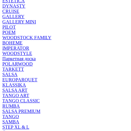
ESTETICA
DYNASTY
CRUISE
GALLERY
GALLERY MINI
PILOT
POEM
WOODSTOCK FAMILY
BOHEME
IMPERATOR
WOODSTYLE
Паркетная доска
POLARWOOD
TARKETT
SALSA
EUROPARQUET
KLASSIKA
SALSA ART
TANGO ART
TANGO CLASSIC
RUMBA
SALSA PREMIUM
TANGO
SAMBA
STEP XL & L