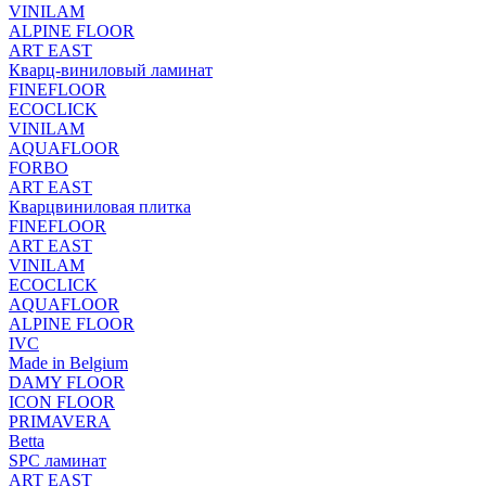
VINILAM
ALPINE FLOOR
ART EAST
Кварц-виниловый ламинат
FINEFLOOR
ECOCLICK
VINILAM
AQUAFLOOR
FORBO
ART EAST
Кварцвиниловая плитка
FINEFLOOR
ART EAST
VINILAM
ECOCLICK
AQUAFLOOR
ALPINE FLOOR
IVC
Made in Belgium
DAMY FLOOR
ICON FLOOR
PRIMAVERA
Betta
SPC ламинат
ART EAST