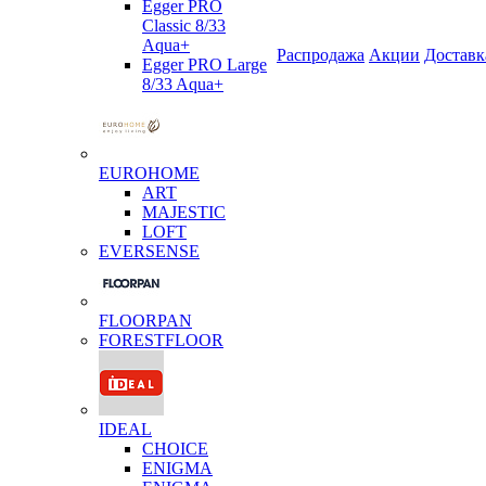
Egger PRO
Classic 8/33
Aqua+
Распродажа
Акции
Доставк
Egger PRO Large
8/33 Aqua+
EUROHOME
ART
MAJESTIC
LOFT
EVERSENSE
FLOORPAN
FORESTFLOOR
IDEAL
CHOICE
ENIGMA