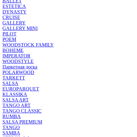
BALLET
ESTETICA
DYNASTY
CRUISE
GALLERY
GALLERY MINI
PILOT
POEM
WOODSTOCK FAMILY
BOHEME
IMPERATOR
WOODSTYLE
Паркетная доска
POLARWOOD
TARKETT
SALSA
EUROPARQUET
KLASSIKA
SALSA ART
TANGO ART
TANGO CLASSIC
RUMBA
SALSA PREMIUM
TANGO
SAMBA