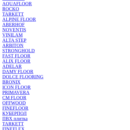
AQUAFLOOR
ROCKO
TARKETT
ALPINE FLOOR
ABERHOF
NOVENTIS
VINILAM
ALTA STEP
ARBITON
STRONGHOLD
FAST FLOOR
ALIX FLOOR
ADELAR
DAMY FLOOR
DOLCE FLOORING
BRONIX
ICON FLOOR
PRIMAVERA
CM FLOOR
OFFWOOD
FINEFLOOR
КУБЕРПОЛ
ПВХ плитка
TARKETT
FINEFLEX