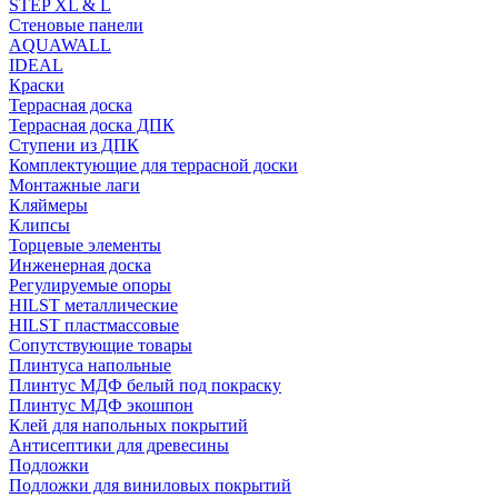
STEP XL & L
Стеновые панели
AQUAWALL
IDEAL
Краски
Террасная доска
Террасная доска ДПК
Ступени из ДПК
Комплектующие для террасной доски
Монтажные лаги
Кляймеры
Клипсы
Торцевые элементы
Инженерная доска
Регулируемые опоры
HILST металлические
HILST пластмассовые
Сопутствующие товары
Плинтуса напольные
Плинтус МДФ белый под покраску
Плинтус МДФ экошпон
Клей для напольных покрытий
Антисептики для древесины
Подложки
Подложки для виниловых покрытий