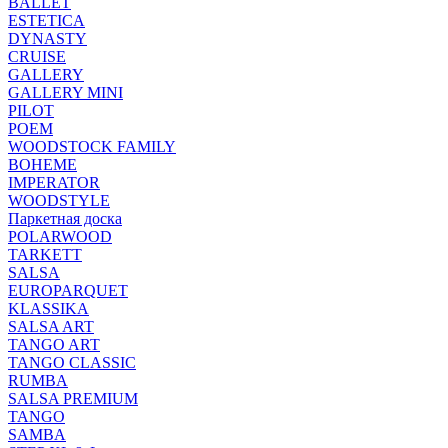
BALLET
ESTETICA
DYNASTY
CRUISE
GALLERY
GALLERY MINI
PILOT
POEM
WOODSTOCK FAMILY
BOHEME
IMPERATOR
WOODSTYLE
Паркетная доска
POLARWOOD
TARKETT
SALSA
EUROPARQUET
KLASSIKA
SALSA ART
TANGO ART
TANGO CLASSIC
RUMBA
SALSA PREMIUM
TANGO
SAMBA