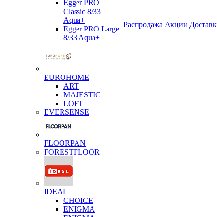
Egger PRO
Classic 8/33
Aqua+
Распродажа
Акции
Доставк
Egger PRO Large
8/33 Aqua+
EUROHOME
ART
MAJESTIC
LOFT
EVERSENSE
FLOORPAN
FORESTFLOOR
IDEAL
CHOICE
ENIGMA