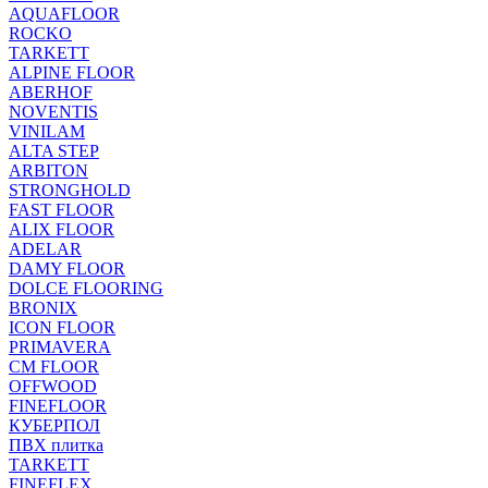
AQUAFLOOR
ROCKO
TARKETT
ALPINE FLOOR
ABERHOF
NOVENTIS
VINILAM
ALTA STEP
ARBITON
STRONGHOLD
FAST FLOOR
ALIX FLOOR
ADELAR
DAMY FLOOR
DOLCE FLOORING
BRONIX
ICON FLOOR
PRIMAVERA
CM FLOOR
OFFWOOD
FINEFLOOR
КУБЕРПОЛ
ПВХ плитка
TARKETT
FINEFLEX