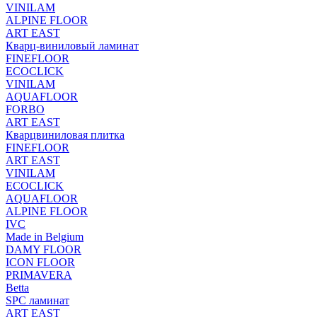
VINILAM
ALPINE FLOOR
ART EAST
Кварц-виниловый ламинат
FINEFLOOR
ECOCLICK
VINILAM
AQUAFLOOR
FORBO
ART EAST
Кварцвиниловая плитка
FINEFLOOR
ART EAST
VINILAM
ECOCLICK
AQUAFLOOR
ALPINE FLOOR
IVC
Made in Belgium
DAMY FLOOR
ICON FLOOR
PRIMAVERA
Betta
SPC ламинат
ART EAST