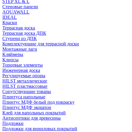
STEP XL & L
Стеновые панели
AQUAWALL
IDEAL
Краски
Террасная доска
Террасная доска ДПК
Ступени из ДПК
Комплектующие для террасной доски
Монтажные лаги
Кляймеры
Клипсы
Торцевые элементы
Инженерная доска
Регулируемые опоры
HILST металлические
HILST пластмассовые
Сопутствующие товары
Плинтуса напольные
Плинтус МДФ белый под покраску
Плинтус МДФ экошпон
Клей для напольных покрытий
Антисептики для древесины
Подложки
Подложки для виниловых покрытий