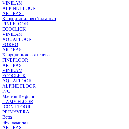
VINILAM
ALPINE FLOOR
ART EAST
Кварц-виниловый ламинат
FINEFLOOR
ECOCLICK
VINILAM
AQUAFLOOR
FORBO
ART EAST
Кварцвиниловая плитка
FINEFLOOR
ART EAST
VINILAM
ECOCLICK
AQUAFLOOR
ALPINE FLOOR
IVC
Made in Belgium
DAMY FLOOR
ICON FLOOR
PRIMAVERA
Betta
SPC ламинат
ART EAST