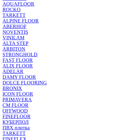
AQUAFLOOR
ROCKO
TARKETT
ALPINE FLOOR
ABERHOF
NOVENTIS
VINILAM
ALTA STEP
ARBITON
STRONGHOLD
FAST FLOOR
ALIX FLOOR
ADELAR
DAMY FLOOR
DOLCE FLOORING
BRONIX
ICON FLOOR
PRIMAVERA
CM FLOOR
OFFWOOD
FINEFLOOR
КУБЕРПОЛ
ПВХ плитка
TARKETT
FINEFLEX