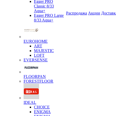
Egger PRO
Classic 8/33
Aqua+
Распродажа
Акции
Доставк
Egger PRO Large
8/33 Aqua+
EUROHOME
ART
MAJESTIC
LOFT
EVERSENSE
FLOORPAN
FORESTFLOOR
IDEAL
CHOICE
ENIGMA