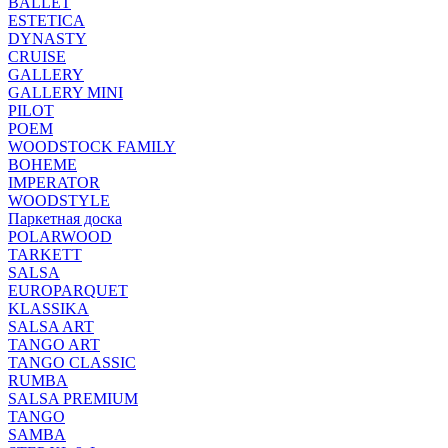
BALLET
ESTETICA
DYNASTY
CRUISE
GALLERY
GALLERY MINI
PILOT
POEM
WOODSTOCK FAMILY
BOHEME
IMPERATOR
WOODSTYLE
Паркетная доска
POLARWOOD
TARKETT
SALSA
EUROPARQUET
KLASSIKA
SALSA ART
TANGO ART
TANGO CLASSIC
RUMBA
SALSA PREMIUM
TANGO
SAMBA