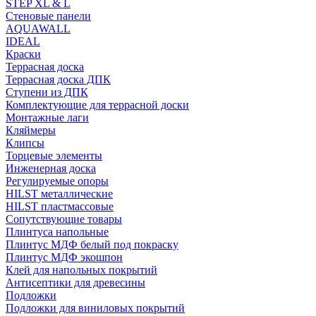
STEP XL & L
Стеновые панели
AQUAWALL
IDEAL
Краски
Террасная доска
Террасная доска ДПК
Ступени из ДПК
Комплектующие для террасной доски
Монтажные лаги
Кляймеры
Клипсы
Торцевые элементы
Инженерная доска
Регулируемые опоры
HILST металлические
HILST пластмассовые
Сопутствующие товары
Плинтуса напольные
Плинтус МДФ белый под покраску
Плинтус МДФ экошпон
Клей для напольных покрытий
Антисептики для древесины
Подложки
Подложки для виниловых покрытий